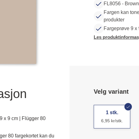
FL8056 - Brow
Fargen kan tone
produkter
Fargeprøve 9 x
Les produktinformas
asjon
Velg variant
1 stk.
 x 9 cm | Flügger 80
6,95 kr/stk.
er 80 fargekortet kan du 