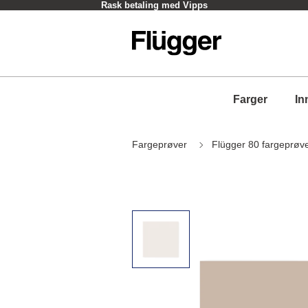
Rask betaling med Vipps
Farger
In
Fargeprøver
Flügger 80 fargeprøv