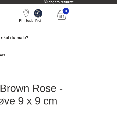
30 dagers returrett
0
Finn butik
Prof
 skal du male?
pcs
Brown Rose -
øve 9 x 9 cm