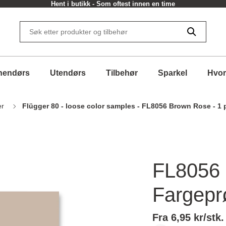
Hent i butikk - Som oftest innen en time
nendørs
Utendørs
Tilbehør
Sparkel
Hvor
er
Flügger 80 - loose color samples - FL8056 Brown Rose - 1 
FL8056 
Fargepr
Fra 6,95 kr/stk.