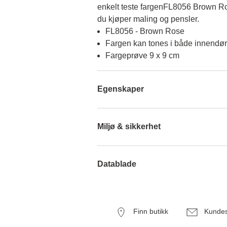
enkelt teste fargenFL8056 Brown Ros
du kjøper maling og pensler.
FL8056 - Brown Rose
Fargen kan tones i både innendør
Fargeprøve 9 x 9 cm
Egenskaper
Miljø & sikkerhet
Datablade
Finn butikk
Kundes