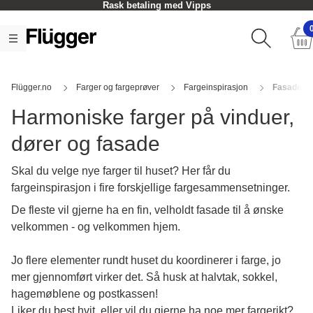
Rask betaling med Vipps
Flügger.no
Farger og fargeprøver
Fargeinspirasjon
Fasadefar
Harmoniske farger på vinduer,
dører og fasade
Skal du velge nye farger til huset? Her får du
fargeinspirasjon i fire forskjellige fargesammensetninger.
De fleste vil gjerne ha en fin, velholdt fasade til å ønske
velkommen - og velkommen hjem.
Jo flere elementer rundt huset du koordinerer i farge, jo
mer gjennomført virker det. Så husk at halvtak, sokkel,
hagemøblene og postkassen!
Liker du best hvit, eller vil du gjerne ha noe mer fargerikt?