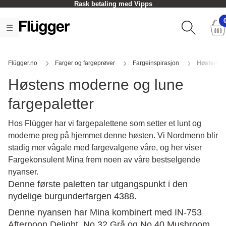
Rask betaling med Vipps
Flügger.no
Farger og fargeprøver
Fargeinspirasjon
Høstens t
Høstens moderne og lune
fargepaletter
Hos Flügger har vi fargepalettene som setter et lunt og
moderne preg på hjemmet denne høsten. Vi Nordmenn blir
stadig mer vågale med fargevalgene våre, og her viser
Fargekonsulent Mina frem noen av våre bestselgende
nyanser.
Denne første paletten tar utgangspunkt i den
nydelige burgunderfargen 4388.
Denne nyansen har Mina kombinert med IN-753
Afternoon Delight, No.32 Grå og No.40 Mushroom