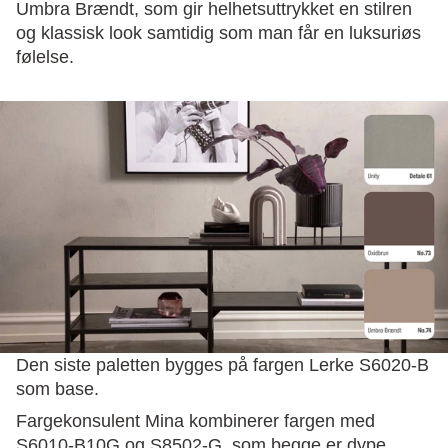
Umbra Brændt, som gir helhetsuttrykket en stilren
og klassisk look samtidig som man får en luksuriøs
følelse.
Den siste paletten bygges på fargen Lerke S6020-B
som base.
Fargekonsulent Mina kombinerer fargen med
S6010-B10G og S8502-G, som begge er dype,