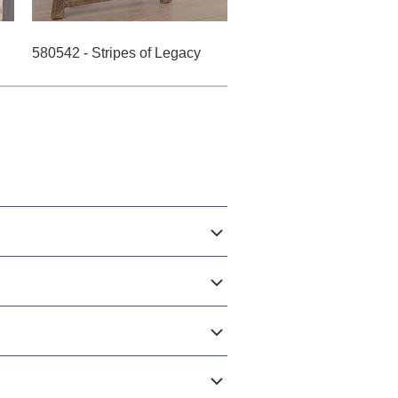
580542 - Stripes of Legacy
580113