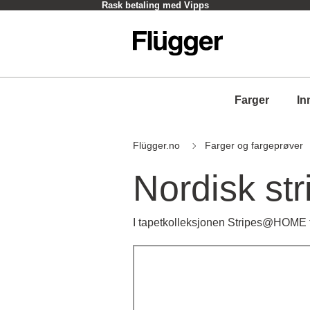
Rask betaling med Vipps
Farger
In
Flügger.no
Farger og fargeprøver
Nordisk str
I tapetkolleksjonen Stripes@HOME finne