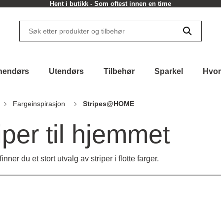
Hent i butikk - Som oftest innen en time
nendørs
Utendørs
Tilbehør
Sparkel
Hvor
Fargeinspirasjon
Stripes@HOME
iper til hjemmet
r du et stort utvalg av striper i flotte farger.