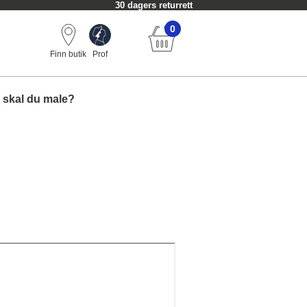
30 dagers returrett
0
Finn butik
Prof
 skal du male?