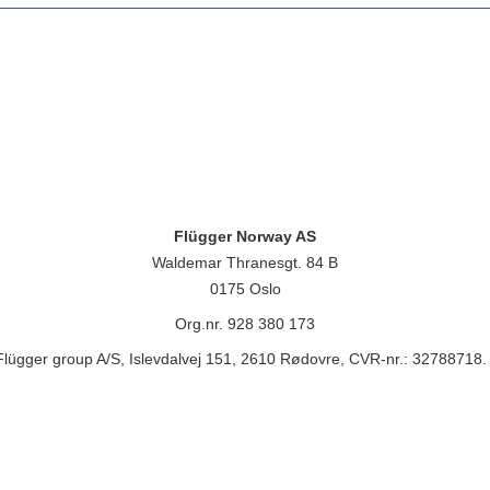
Flügger Norway AS
Waldemar Thranesgt. 84 B
0175 Oslo
Org.nr. 928 380 173
lügger group A/S, Islevdalvej 151, 2610 Rødovre, CVR-nr.: 32788718. 