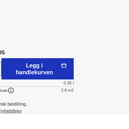
95
Legg i
handlekurven
0.35 l
2.8 m2
trøk
te bestilling.
 nyhetsbrev