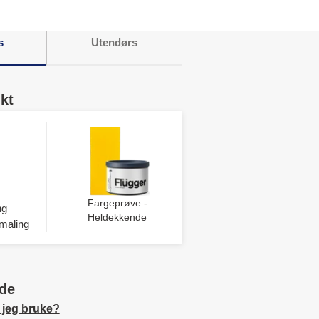
s
Utendørs
kt
Fargeprøve -
ng
Heldekkende
maling
de
 jeg bruke?