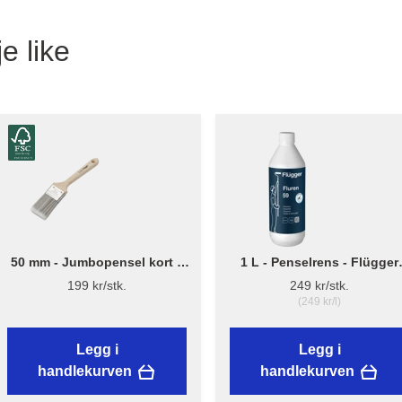
e like
50 mm - Jumbopensel kort –
1 L - Penselrens - Flügger
Flügger Pro Series
Fluren 59
199 kr/stk.
249 kr/stk.
(249 kr/l)
Legg i
Legg i
handlekurven
handlekurven