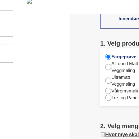
Innendør
1. Velg produ
Fargeprøve
Allround Matt
Veggmaling
Ultramatt
Veggmaling
Våtromsmali
Tre- og Panel
2. Velg meng
Hvor mye skal