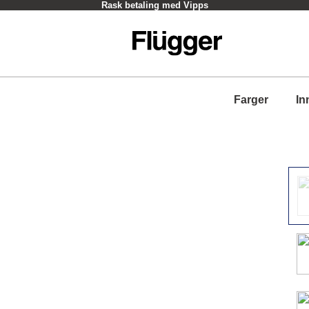
Rask betaling med Vipps
Farger
In