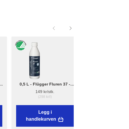
0,5 L - Flügger Fluren 37 -
Liten - B: 10cm x D:
Grunnrengjøring
12cm - Børsteholder
149 kr/stk.
38,89 kr/stk.
(298 kr/l)
Legg i
Legg i
handlekurven
handlekurven