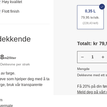
Høy kvalitet
0,35 L
Flott finish
79,95 kr/stk.
(228,43 kr/l)
ldekkende
Totalt: kr 79,
8
m2/liter
Dekkevne per strøk
Mengde
 av farge.
Dekkevne med ett s
røve som hjelper deg med å ta 
rge, bruk vår transparente 
Få 20% på din førs
Meld deg på vårt
em
overmale