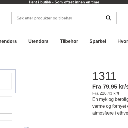
Hent i butikk - Som oftest innen en time
nendørs
Utendørs
Tilbehør
Sparkel
Hvor
1311
Fra 79,95 kr/
Fra 228,43 kr/l
En myk og beroli
varme og fornyet 
atmosfære i ethve