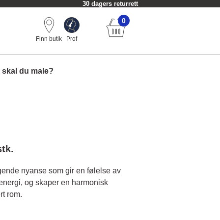
30 dagers returrett
0
Finn butik
Prof
 skal du male?
stk.
gende nyanse som gir en følelse av
energi, og skaper en harmonisk
rt rom.