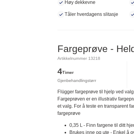
Høy dekkevne
Tåler hverdagens slitasje
Fargeprøve - He
Artikkelnummer 13218
4
Timer
Gjenbehandlingstørr
Flügger fargeprøve til hjelp ved valg
Fargeprøven er en illustrativ fargep
et valg. For å teste en transparent fa
fargeprøve
0,35 L - Finn fargene til ditt hj
Brukes inne og ute - Enkel å 