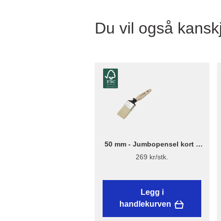
Du vil også kanskj
50 mm - Jumbopensel kort –
Flügger Excellence
269 kr/stk.
Legg i
handlekurven