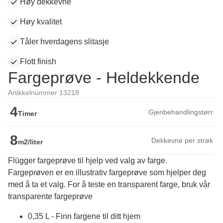
Høy dekkevne
Høy kvalitet
Tåler hverdagens slitasje
Flott finish
Fargeprøve - Heldekkende
Artikkelnummer 13218
4
Gjenbehandlingstørr
Timer
8
Dekkevne per strøk
m2/liter
Flügger fargeprøve til hjelp ved valg av farge.
Fargeprøven er en illustrativ fargeprøve som hjelper deg 
med å ta et valg. For å teste en transparent farge, bruk vår 
transparente fargeprøve
0,35 L - Finn fargene til ditt hjem