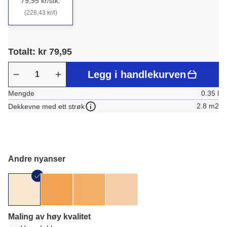
79,95 kr/stk.
(228,43 kr/l)
Totalt: kr 79,95
Legg i handlekurven
Mengde
0.35 l
2.8 m2
Dekkevne med ett strøk
Andre nyanser
Maling av høy kvalitet