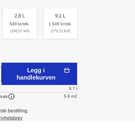
2,8 L
9,1 L
549 kr/stk.
1 549 kr/stk.
(196,07 kr/l)
(170,22 kr/l)
Legg i
handlekurven
0.7 l
5.6 m2
trøk
te bestilling.
 nyhetsbrev