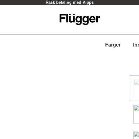
Rask betaling med Vipps
Farger
In