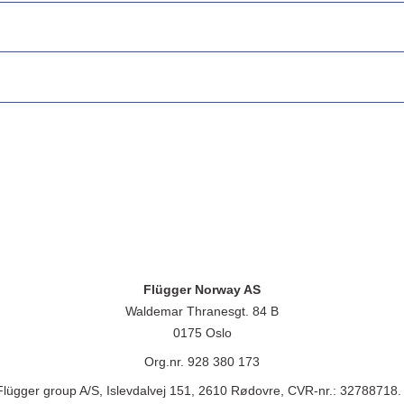
Flügger Norway AS
Waldemar Thranesgt. 84 B
0175 Oslo
Org.nr. 928 380 173
lügger group A/S, Islevdalvej 151, 2610 Rødovre, CVR-nr.: 32788718. 