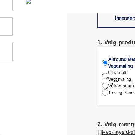
Innendør
1. Velg produ
Allround Mat
Veggmaling
Ultramatt
Veggmaling
Våtromsmali
Tre- og Panel
2. Velg meng
Hvor mye skal