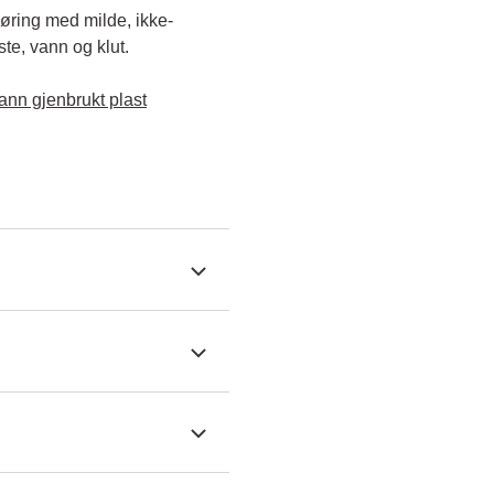
jøring med milde, ikke-
e, vann og klut.

ann gjenbrukt plast