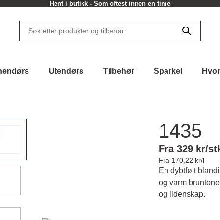
Hent i butikk - Som oftest innen en time
nendørs
Utendørs
Tilbehør
Sparkel
Hvor
1435
Fra 329 kr/st
Fra 170,22 kr/l
En dybtfølt blandin
og varm bruntoner 
og lidenskap.