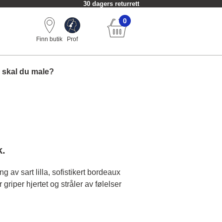
30 dagers returrett
0
Finn butik
Prof
 skal du male?
k.
g av sart lilla, sofistikert bordeaux
griper hjertet og stråler av følelser