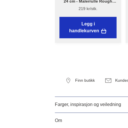
24 cm - Malerrulle Rough
Quick – Flügger Excellence
219 kr/stk.
Legg i
handlekurven
Finn butikk
Kundes
Farger, inspirasjon og veiledning
Om