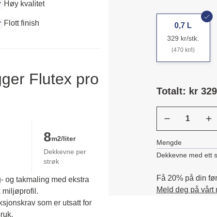
Høy kvalitet
Flott finish
0,7 L
329 kr/stk.
(470 kr/l)
ger Flutex pro
Totalt: kr 329
8
m2/liter
Mengde
Dekkevne per
Dekkevne med ett s
strøk
Få 20% på din førs
g- og takmaling med ekstra
Meld deg på vårt
miljøprofil.
jonskrav som er utsatt for 
uk. 
