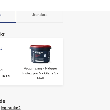
s
Utendørs
kt
t
Veggmaling - Flügger
ng
Flutex pro 5 - Glans 5 -
maling
Matt
de
 jeg bruke?