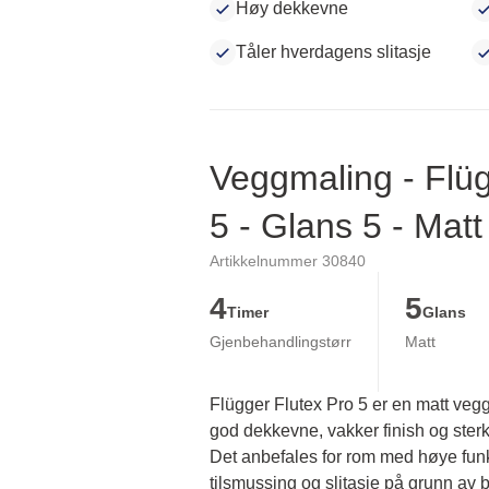
Høy dekkevne
Tåler hverdagens slitasje
Veggmaling - Flüg
5 - Glans 5 - Matt
Artikkelnummer 30840
4
5
Timer
Glans
Gjenbehandlingstørr
Matt
Flügger Flutex Pro 5 er en matt veg
god dekkevne, vakker finish og sterk 
Det anbefales for rom med høye funks
tilsmussing og slitasje på grunn av br