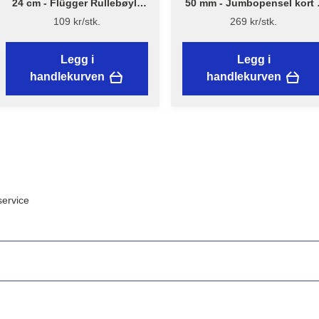
24 cm - Flügger Rullebøyle
50 mm - Jumbopensel kort 
kort - NYTT DESIGN
Flügger Excellence
109 kr/stk.
269 kr/stk.
Legg i
Legg i
handlekurven
handlekurven
ervice