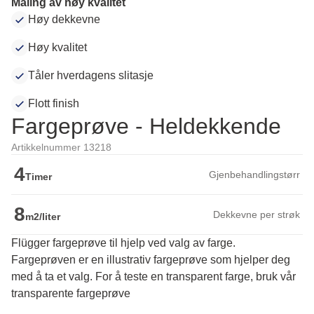
Maling av høy kvalitet
Høy dekkevne
Høy kvalitet
Tåler hverdagens slitasje
Flott finish
Fargeprøve - Heldekkende
Artikkelnummer 13218
4
Gjenbehandlingstørr
Timer
8
Dekkevne per strøk
m2/liter
Flügger fargeprøve til hjelp ved valg av farge.
Fargeprøven er en illustrativ fargeprøve som hjelper deg 
med å ta et valg. For å teste en transparent farge, bruk vår 
transparente fargeprøve