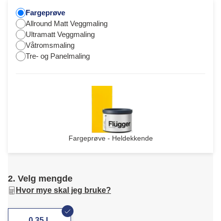
Fargeprøve
Allround Matt Veggmaling
Ultramatt Veggmaling
Våtromsmaling
Tre- og Panelmaling
Fargeprøve - Heldekkende
2. Velg mengde
Hvor mye skal jeg bruke?
0,35 L