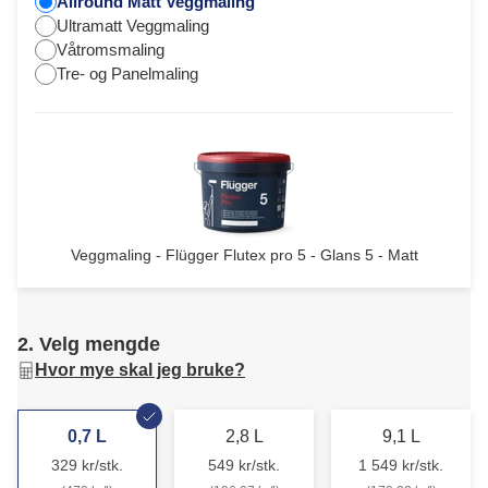
Allround Matt Veggmaling
Ultramatt Veggmaling
Våtromsmaling
Tre- og Panelmaling
Veggmaling - Flügger Flutex pro 5 - Glans 5 - Matt
2. Velg mengde
Hvor mye skal jeg bruke?
0,7 L
2,8 L
9,1 L
329 kr/stk.
549 kr/stk.
1 549 kr/stk.