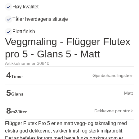
Høy kvalitet
Tåler hverdagens slitasje
Flott finish
Veggmaling - Flügger Flutex
pro 5 - Glans 5 - Matt
Artikkelnummer 30840
4
Gjenbehandlingstørr
Timer
5
Matt
Glans
8
Dekkevne per strøk
m2/liter
Flügger Flutex Pro 5 er en matt vegg- og takmaling med
ekstra god dekkevne, vakker finish og sterk miljøprofil.
Det anbefales for rom med høye funksjonskrav som er 