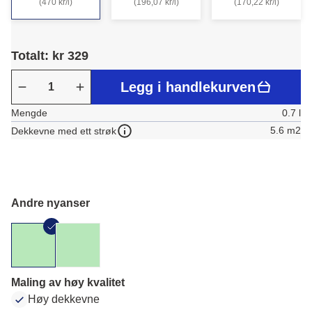
(470 kr/l)
(196,07 kr/l)
(170,22 kr/l)
Totalt: kr 329
Legg i handlekurven
Mengde
0.7 l
5.6 m2
Dekkevne med ett strøk
Andre nyanser
Maling av høy kvalitet
Høy dekkevne