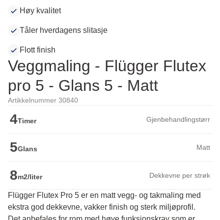
Høy kvalitet
Tåler hverdagens slitasje
Flott finish
Veggmaling - Flügger Flutex
pro 5 - Glans 5 - Matt
Artikkelnummer 30840
4
Gjenbehandlingstørr
Timer
5
Matt
Glans
8
Dekkevne per strøk
m2/liter
Flügger Flutex Pro 5 er en matt vegg- og takmaling med
ekstra god dekkevne, vakker finish og sterk miljøprofil.
Det anbefales for rom med høye funksjonskrav som er 