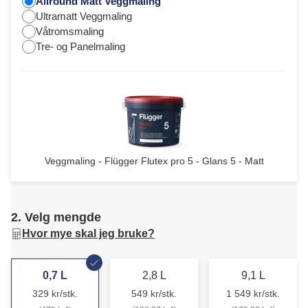
Allround Matt Veggmaling
Ultramatt Veggmaling
Våtromsmaling
Tre- og Panelmaling
Veggmaling - Flügger Flutex pro 5 - Glans 5 - Matt
2. Velg mengde
Hvor mye skal jeg bruke?
0,7 L
2,8 L
9,1 L
329 kr/stk.
549 kr/stk.
1 549 kr/stk.