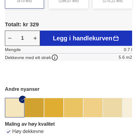
(470 kr/l)
(196,07 kr/l)
(170,22 kr/l)
Totalt: kr 329
Legg i handlekurven
Mengde
0.7 l
5.6 m2
Dekkevne med ett strøk
Andre nyanser
Maling av høy kvalitet
Høy dekkevne