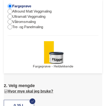
Fargeprøve
Allround Matt Veggmaling
Ultramatt Veggmaling
Våtromsmaling
Tre- og Panelmaling
Fargeprøve - Heldekkende
2. Velg mengde
Hvor mye skal jeg bruke?
0,35 L