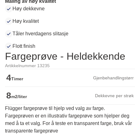
Maling av høy kvalitet
Høy dekkevne
Høy kvalitet
Tåler hverdagens slitasje
Flott finish
Fargeprøve - Heldekkende
Artikkelnummer 13235
4
Gjenbehandlingstørr
Timer
8
Dekkevne per strøk
m2/liter
Flügger fargeprøve til hjelp ved valg av farge.
Fargeprøven er en illustrativ fargeprøve som hjelper deg 
med å ta et valg. For å teste en transparent farge, bruk vår 
transparente fargeprøve