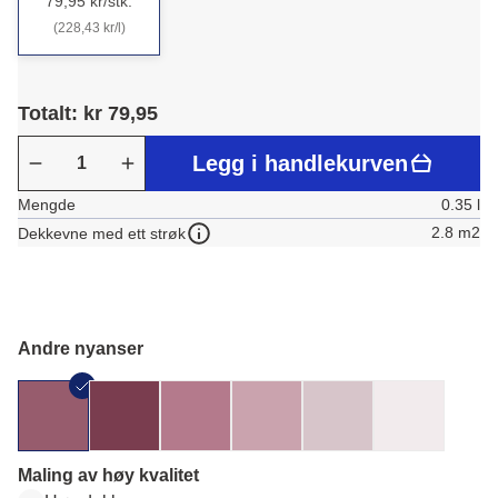
79,95 kr/stk.
(228,43 kr/l)
Totalt: kr 79,95
Legg i handlekurven
Mengde
0.35 l
2.8 m2
Dekkevne med ett strøk
Andre nyanser
Maling av høy kvalitet