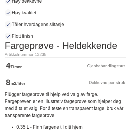
Høy dekkevne
Høy kvalitet
Tåler hverdagens slitasje
Flott finish
Fargeprøve - Heldekkende
Artikkelnummer 13235
4
Gjenbehandlingstørr
Timer
8
Dekkevne per strøk
m2/liter
Flügger fargeprøve til hjelp ved valg av farge.
Fargeprøven er en illustrativ fargeprøve som hjelper deg 
med å ta et valg. For å teste en transparent farge, bruk vår 
transparente fargeprøve
0,35 L - Finn fargene til ditt hjem