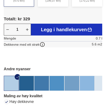
(470 kr/l)
(196,07 kr/l)
(170,22 kr/l)
Totalt: kr 329
Legg i handlekurven
Mengde
0.7 l
5.6 m2
Dekkevne med ett strøk
Andre nyanser
Maling av høy kvalitet
Høy dekkevne