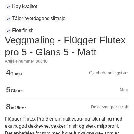
Høy kvalitet
Tåler hverdagens slitasje
Flott finish
Veggmaling - Flügger Flutex
pro 5 - Glans 5 - Matt
Artikkelnummer 30840
4
Gjenbehandlingstørr
Timer
5
Matt
Glans
8
Dekkevne per strøk
m2/liter
Flügger Flutex Pro 5 er en matt vegg- og takmaling med
ekstra god dekkevne, vakker finish og sterk miljøprofil.
Det anbefales for rom med høye funksjonskrav som er 