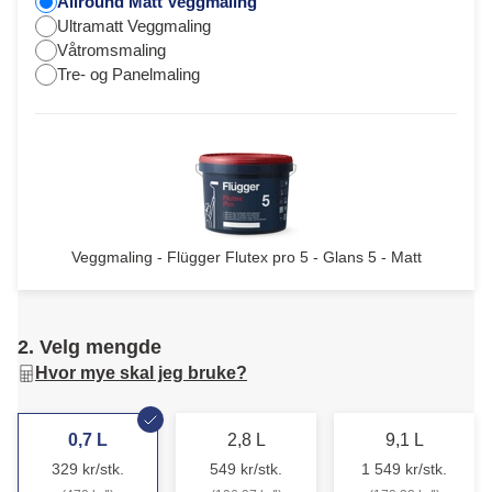
Allround Matt Veggmaling
Ultramatt Veggmaling
Våtromsmaling
Tre- og Panelmaling
Veggmaling - Flügger Flutex pro 5 - Glans 5 - Matt
2. Velg mengde
Hvor mye skal jeg bruke?
0,7 L
2,8 L
9,1 L
329 kr/stk.
549 kr/stk.
1 549 kr/stk.