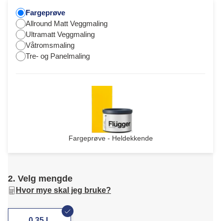
Fargeprøve
Allround Matt Veggmaling
Ultramatt Veggmaling
Våtromsmaling
Tre- og Panelmaling
Fargeprøve - Heldekkende
2. Velg mengde
Hvor mye skal jeg bruke?
0,35 L