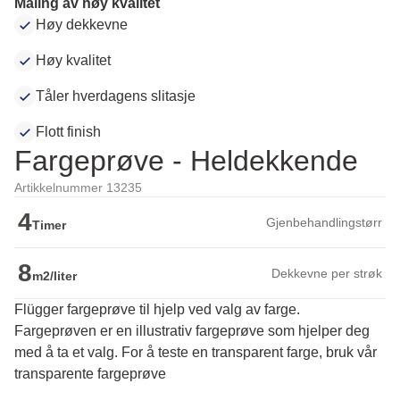
Maling av høy kvalitet
Høy dekkevne
Høy kvalitet
Tåler hverdagens slitasje
Flott finish
Fargeprøve - Heldekkende
Artikkelnummer 13235
4
Gjenbehandlingstørr
Timer
8
Dekkevne per strøk
m2/liter
Flügger fargeprøve til hjelp ved valg av farge.
Fargeprøven er en illustrativ fargeprøve som hjelper deg 
med å ta et valg. For å teste en transparent farge, bruk vår 
transparente fargeprøve