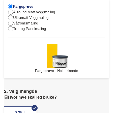
Fargeprøve
Allround Matt Veggmaling
Ultramatt Veggmaling
Våtromsmaling
Tre- og Panelmaling
Fargeprøve - Heldekkende
2. Velg mengde
Hvor mye skal jeg bruke?
0,35 L