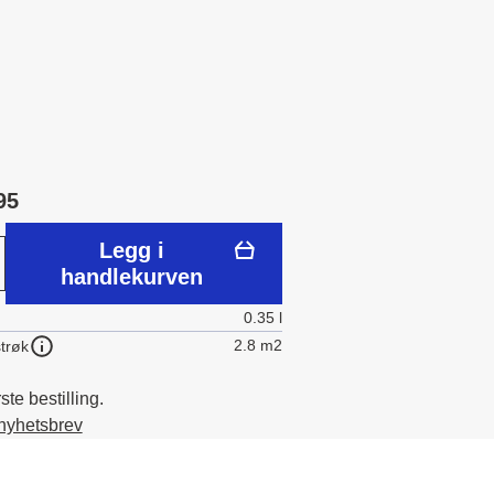
95
Legg i
handlekurven
0.35 l
2.8 m2
trøk
te bestilling.
 nyhetsbrev