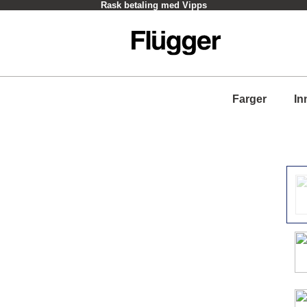
Rask betaling med Vipps
Farger
In