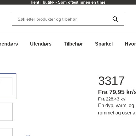
Hent i butikk - Som oftest innen en time
nendørs
Utendørs
Tilbehør
Sparkel
Hvor
3317
Fra 79,95 kr/
Fra 228,43 kr/l
En dyp, varm, og
rommet og oser a