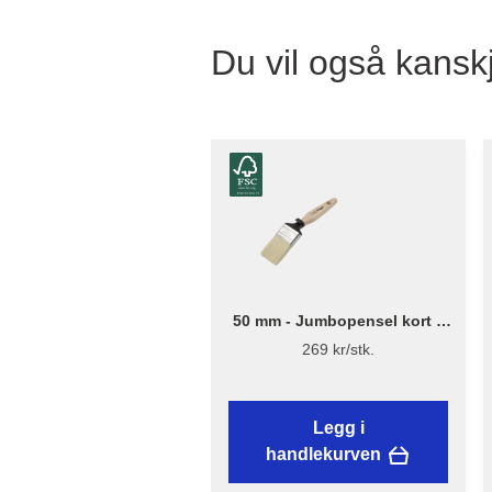
Du vil også kanskj
50 mm - Jumbopensel kort –
Flügger Excellence
269 kr/stk.
Legg i
handlekurven