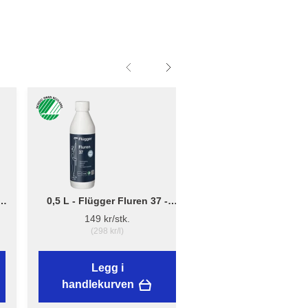
0,5 L - Flügger Fluren 37 -
Liten - B: 10cm x D:
Grunnrengjøring
12cm - Børsteholder
149 kr/stk.
38,89 kr/stk.
(298 kr/l)
Legg i
Legg i
handlekurven
handlekurven