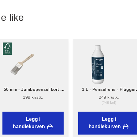
e like
50 mm - Jumbopensel kort –
1 L - Penselrens - Flügger
Flügger Pro Series
Fluren 59
199 kr/stk.
249 kr/stk.
(249 kr/l)
Legg i
Legg i
handlekurven
handlekurven