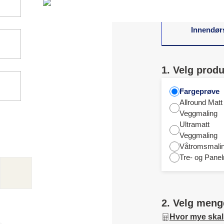
Innendør
1. Velg produ
Fargeprøve
Allround Matt
Veggmaling
Ultramatt
Veggmaling
Våtromsmali
Tre- og Panel
2. Velg meng
Hvor mye skal