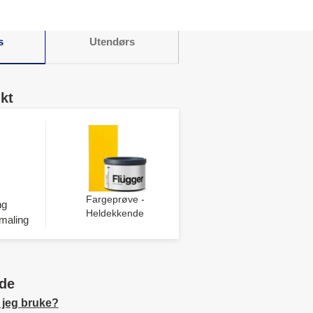
s
Utendørs
kt
Fargeprøve -
ng
Heldekkende
maling
de
 jeg bruke?