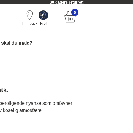
30 dagers returrett
0
Finn butik
Prof
 skal du male?
stk.
 beroligende nyanse som omfavner
v koselig atmosfære.