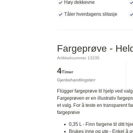
Høy dekkevne
Tåler hverdagens slitasje
Fargeprøve - He
Artikkelnummer 13235
4
Timer
Gjenbehandlingstørr
Flügger fargeprøve til hjelp ved valg
Fargeprøven er en illustrativ fargep
et valg. For å teste en transparent fa
fargeprøve
0,35 L - Finn fargene til ditt hj
Brukes inne og ute - Enkel å 