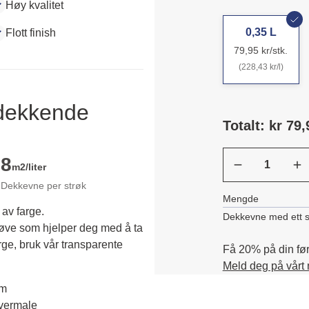
Høy kvalitet
0,35 L
Flott finish
79,95 kr/stk.
(228,43 kr/l)
ldekkende
Totalt: kr 79,
8
m2/liter
Dekkevne per strøk
Mengde
 av farge.
Dekkevne med ett s
røve som hjelper deg med å ta 
rge, bruk vår transparente 
Få 20% på din førs
Meld deg på vårt
em
overmale