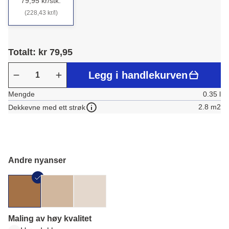
79,95 kr/stk.
(228,43 kr/l)
Totalt: kr 79,95
Legg i handlekurven
Mengde
0.35 l
2.8 m2
Dekkevne med ett strøk
Andre nyanser
Maling av høy kvalitet