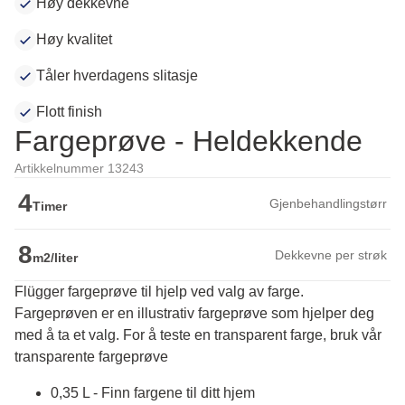
Høy dekkevne
Høy kvalitet
Tåler hverdagens slitasje
Flott finish
Fargeprøve - Heldekkende
Artikkelnummer 13243
4
Gjenbehandlingstørr
Timer
8
Dekkevne per strøk
m2/liter
Flügger fargeprøve til hjelp ved valg av farge.
Fargeprøven er en illustrativ fargeprøve som hjelper deg 
med å ta et valg. For å teste en transparent farge, bruk vår 
transparente fargeprøve
0,35 L - Finn fargene til ditt hjem