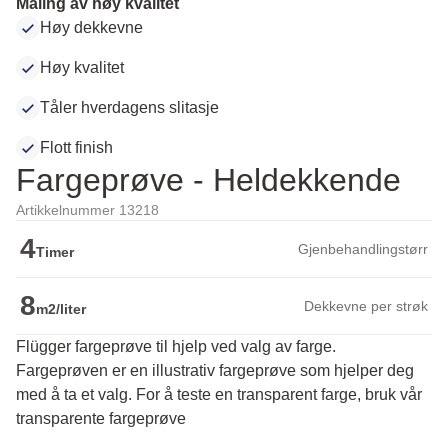
Maling av høy kvalitet
Høy dekkevne
Høy kvalitet
Tåler hverdagens slitasje
Flott finish
Fargeprøve - Heldekkende
Artikkelnummer 13218
4
Gjenbehandlingstørr
Timer
8
Dekkevne per strøk
m2/liter
Flügger fargeprøve til hjelp ved valg av farge.
Fargeprøven er en illustrativ fargeprøve som hjelper deg 
med å ta et valg. For å teste en transparent farge, bruk vår 
transparente fargeprøve