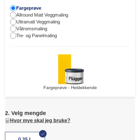
Fargeprøve
Allround Matt Veggmaling
Ultramatt Veggmaling
Våtromsmaling
Tre- og Panelmaling
Fargeprøve - Heldekkende
2. Velg mengde
Hvor mye skal jeg bruke?
0,35 L