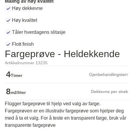
Maling av høy kvalitet
Høy dekkevne
Høy kvalitet
Tåler hverdagens slitasje
Flott finish
Fargeprøve - Heldekkende
Artikkelnummer 13235
4
Gjenbehandlingstørr
Timer
8
Dekkevne per strøk
m2/liter
Flügger fargeprøve til hjelp ved valg av farge.
Fargeprøven er en illustrativ fargeprøve som hjelper deg 
med å ta et valg. For å teste en transparent farge, bruk vår 
transparente fargeprøve