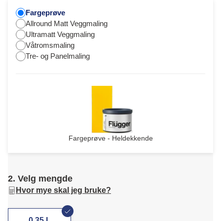
Fargeprøve
Allround Matt Veggmaling
Ultramatt Veggmaling
Våtromsmaling
Tre- og Panelmaling
Fargeprøve - Heldekkende
2. Velg mengde
Hvor mye skal jeg bruke?
0,35 L