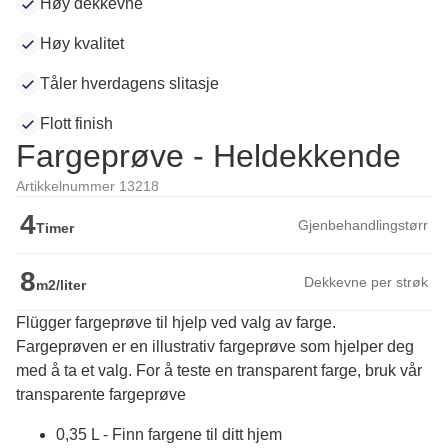
Høy dekkevne
Høy kvalitet
Tåler hverdagens slitasje
Flott finish
Fargeprøve - Heldekkende
Artikkelnummer 13218
4
Gjenbehandlingstørr
Timer
8
Dekkevne per strøk
m2/liter
Flügger fargeprøve til hjelp ved valg av farge.
Fargeprøven er en illustrativ fargeprøve som hjelper deg 
med å ta et valg. For å teste en transparent farge, bruk vår 
transparente fargeprøve
0,35 L - Finn fargene til ditt hjem