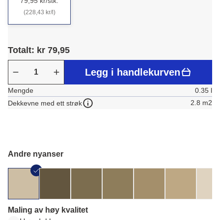
79,95 kr/stk.
(228,43 kr/l)
Totalt: kr 79,95
Legg i handlekurven
Mengde
0.35 l
2.8 m2
Dekkevne med ett strøk
Andre nyanser
Maling av høy kvalitet