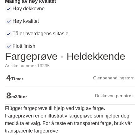
Maling av høy kvalitet
Høy dekkevne
Høy kvalitet
Tåler hverdagens slitasje
Flott finish
Fargeprøve - Heldekkende
Artikkelnummer 13235
4
Gjenbehandlingstørr
Timer
8
Dekkevne per strøk
m2/liter
Flügger fargeprøve til hjelp ved valg av farge.
Fargeprøven er en illustrativ fargeprøve som hjelper deg 
med å ta et valg. For å teste en transparent farge, bruk vår 
transparente fargeprøve