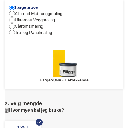
Fargeprøve
Allround Matt Veggmaling
Ultramatt Veggmaling
Våtromsmaling
Tre- og Panelmaling
Fargeprøve - Heldekkende
2. Velg mengde
Hvor mye skal jeg bruke?
0,35 L