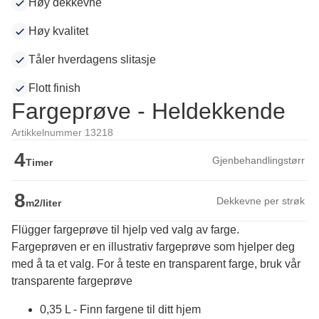
Høy dekkevne
Høy kvalitet
Tåler hverdagens slitasje
Flott finish
Fargeprøve - Heldekkende
Artikkelnummer 13218
4
Gjenbehandlingstørr
Timer
8
Dekkevne per strøk
m2/liter
Flügger fargeprøve til hjelp ved valg av farge.
Fargeprøven er en illustrativ fargeprøve som hjelper deg 
med å ta et valg. For å teste en transparent farge, bruk vår 
transparente fargeprøve
0,35 L - Finn fargene til ditt hjem