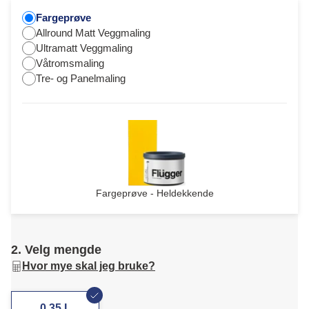
Fargeprøve
Allround Matt Veggmaling
Ultramatt Veggmaling
Våtromsmaling
Tre- og Panelmaling
Fargeprøve - Heldekkende
2. Velg mengde
Hvor mye skal jeg bruke?
0,35 L