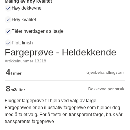
Maling av høy kvalitet
Høy dekkevne
Høy kvalitet
Tåler hverdagens slitasje
Flott finish
Fargeprøve - Heldekkende
Artikkelnummer 13218
4
Gjenbehandlingstørr
Timer
8
Dekkevne per strøk
m2/liter
Flügger fargeprøve til hjelp ved valg av farge.
Fargeprøven er en illustrativ fargeprøve som hjelper deg 
med å ta et valg. For å teste en transparent farge, bruk vår 
transparente fargeprøve