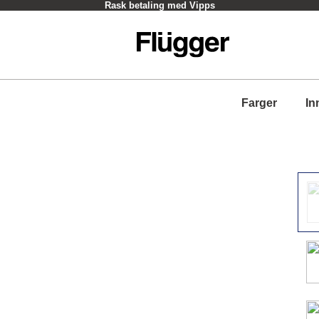
Rask betaling med Vipps
Farger
In