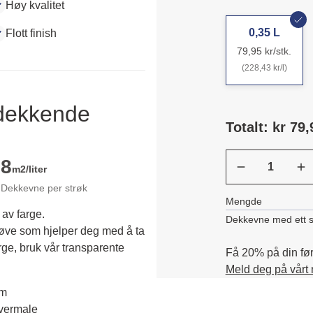
Høy kvalitet
0,35 L
Flott finish
79,95 kr/stk.
(228,43 kr/l)
ldekkende
Totalt: kr 79,
8
m2/liter
Dekkevne per strøk
Mengde
 av farge.
Dekkevne med ett s
røve som hjelper deg med å ta 
rge, bruk vår transparente 
Få 20% på din førs
Meld deg på vårt
em
overmale