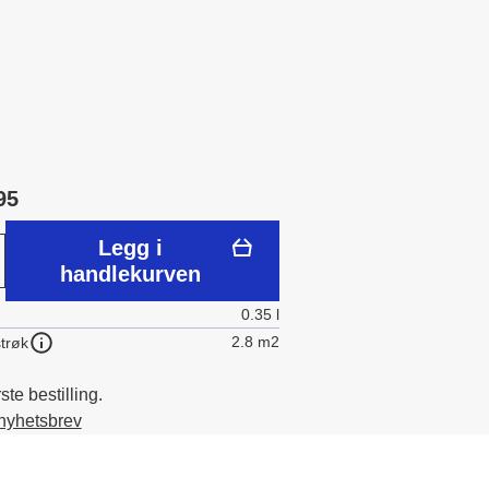
95
Legg i
handlekurven
0.35 l
2.8 m2
trøk
te bestilling.
 nyhetsbrev