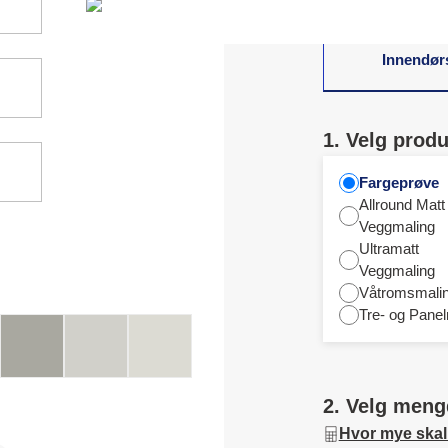
Innendør
1. Velg produ
Fargeprøve
Allround Matt
Veggmaling
Ultramatt
Veggmaling
Våtromsmali
Tre- og Panel
2. Velg meng
Hvor mye skal