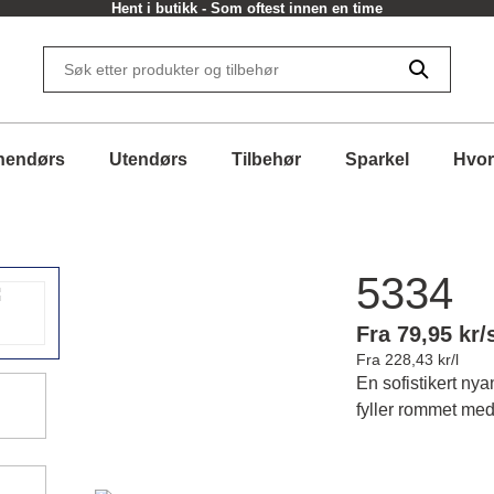
Hent i butikk - Som oftest innen en time
nendørs
Utendørs
Tilbehør
Sparkel
Hvor
5334
Fra 79,95 kr/
Fra 228,43 kr/l
En sofistikert ny
fyller rommet med