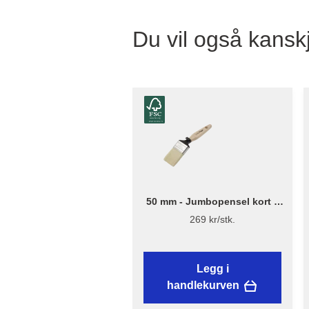
Du vil også kanskj
50 mm - Jumbopensel kort –
Flügger Excellence
269 kr/stk.
Legg i
handlekurven