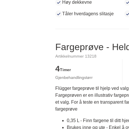
Høy dekkevne
Tåler hverdagens slitasje
Fargeprøve - He
Artikkelnummer 13218
4
Timer
Gjenbehandlingstørr
Flügger fargeprøve til hjelp ved valg
Fargeprøven er en illustrativ fargep
et valg. For å teste en transparent fa
fargeprøve
0,35 L - Finn fargene til ditt hj
Brukes inne og ute - Enkel å 