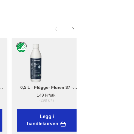
0,5 L - Flügger Fluren 37 -
Liten - B: 10cm x D:
Grunnrengjøring
12cm - Børsteholder
149 kr/stk.
38,89 kr/stk.
(298 kr/l)
Legg i
Legg i
handlekurven
handlekurven