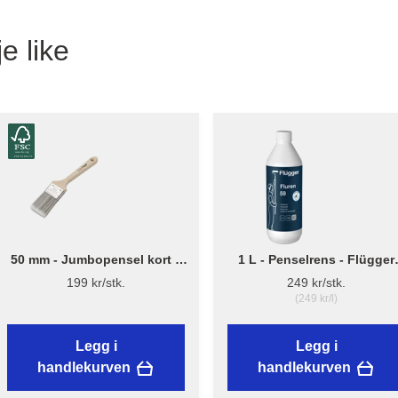
e like
50 mm - Jumbopensel kort –
1 L - Penselrens - Flügger
Flügger Pro Series
Fluren 59
199 kr/stk.
249 kr/stk.
(249 kr/l)
Legg i
Legg i
handlekurven
handlekurven