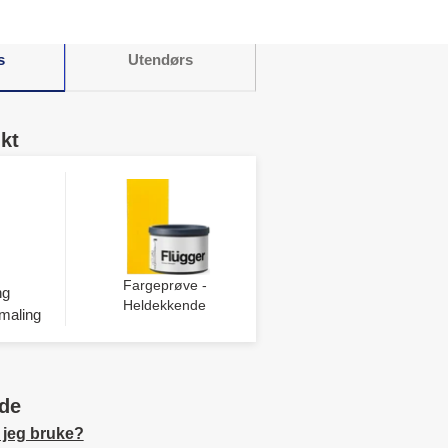
s
Utendørs
kt
Fargeprøve -
ng
Heldekkende
maling
de
 jeg bruke?