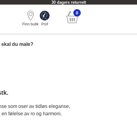
30 dagers returrett
0
Finn butik
Prof
 skal du male?
stk.
anse som oser av tidløs eleganse,
 en følelse av ro og harmoni.