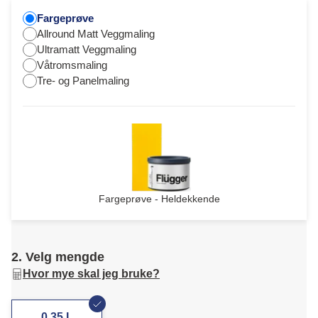
Fargeprøve
Allround Matt Veggmaling
Ultramatt Veggmaling
Våtromsmaling
Tre- og Panelmaling
Fargeprøve - Heldekkende
2. Velg mengde
Hvor mye skal jeg bruke?
0,35 L