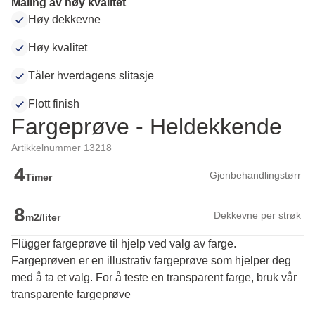
Maling av høy kvalitet
Høy dekkevne
Høy kvalitet
Tåler hverdagens slitasje
Flott finish
Fargeprøve - Heldekkende
Artikkelnummer 13218
4
Gjenbehandlingstørr
Timer
8
Dekkevne per strøk
m2/liter
Flügger fargeprøve til hjelp ved valg av farge.
Fargeprøven er en illustrativ fargeprøve som hjelper deg 
med å ta et valg. For å teste en transparent farge, bruk vår 
transparente fargeprøve