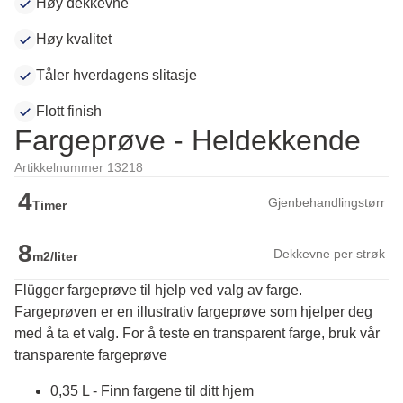
Høy dekkevne
Høy kvalitet
Tåler hverdagens slitasje
Flott finish
Fargeprøve - Heldekkende
Artikkelnummer 13218
4
Gjenbehandlingstørr
Timer
8
Dekkevne per strøk
m2/liter
Flügger fargeprøve til hjelp ved valg av farge.
Fargeprøven er en illustrativ fargeprøve som hjelper deg 
med å ta et valg. For å teste en transparent farge, bruk vår 
transparente fargeprøve
0,35 L - Finn fargene til ditt hjem