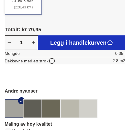
79,95 kr/stk.
(228,43 kr/l)
Totalt: kr 79,95
Legg i handlekurven
Mengde
0.35 l
2.8 m2
Dekkevne med ett strøk
Andre nyanser
Maling av høy kvalitet