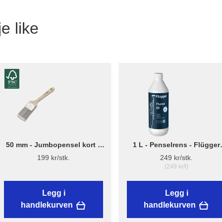
e like
50 mm - Jumbopensel kort –
1 L - Penselrens - Flügger
Flügger Pro Series
Fluren 59
199 kr/stk.
249 kr/stk.
(249 kr/l)
Legg i
Legg i
handlekurven
handlekurven