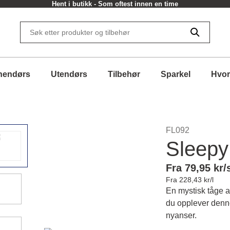
Hent i butikk - Som oftest innen en time
nendørs
Utendørs
Tilbehør
Sparkel
Hvor
FL092
Sleepy
Fra 79,95 kr/
Fra 228,43 kr/l
En mystisk tåge av 
du opplever denne
nyanser.