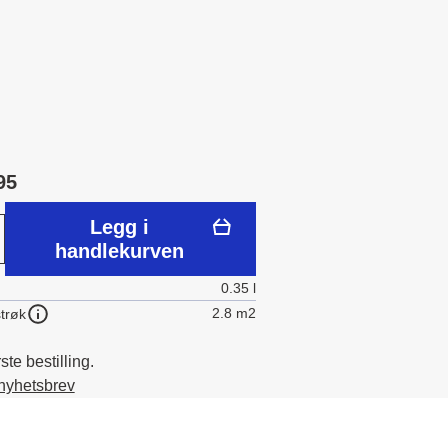
95
Legg i
handlekurven
0.35 l
2.8 m2
trøk
te bestilling.
 nyhetsbrev