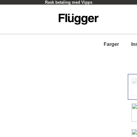
Rask betaling med Vipps
Farger
In