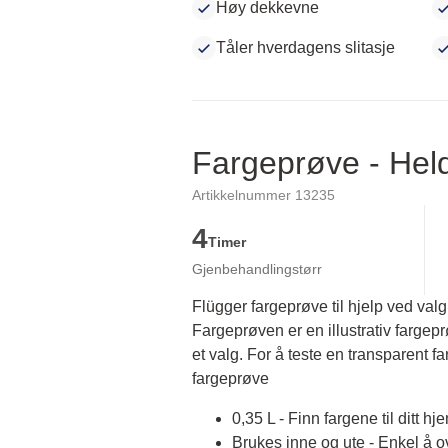
Høy dekkevne
Tåler hverdagens slitasje
Fargeprøve - He
Artikkelnummer 13235
4
Timer
Gjenbehandlingstørr
Flügger fargeprøve til hjelp ved valg
Fargeprøven er en illustrativ fargep
et valg. For å teste en transparent fa
fargeprøve
0,35 L - Finn fargene til ditt hj
Brukes inne og ute - Enkel å 