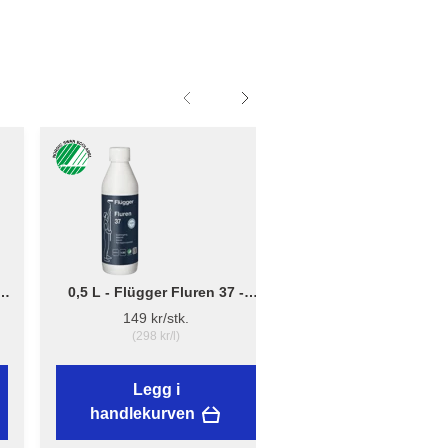
0,5 L - Flügger Fluren 37 -
Liten - B: 10cm x D:
Grunnrengjøring
12cm - Børsteholder
149 kr/stk.
38,89 kr/stk.
(298 kr/l)
Legg i
Legg i
handlekurven
handlekurven