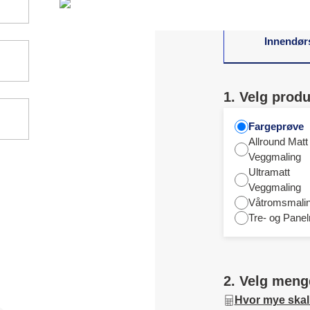
Innendør
1. Velg produ
Fargeprøve
Allround Matt
Veggmaling
Ultramatt
Veggmaling
Våtromsmali
Tre- og Panel
2. Velg meng
Hvor mye skal