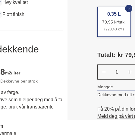
Høy kvalitet
0,35 L
Flott finish
79,95 kr/stk.
(228,43 kr/l)
ldekkende
Totalt: kr 79,
8
m2/liter
Dekkevne per strøk
Mengde
 av farge.
Dekkevne med ett s
røve som hjelper deg med å ta 
rge, bruk vår transparente 
Få 20% på din førs
Meld deg på vårt
em
overmale