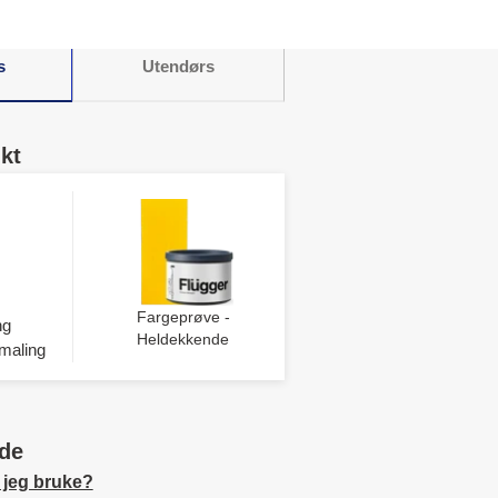
s
Utendørs
kt
Fargeprøve -
ng
Heldekkende
maling
de
 jeg bruke?