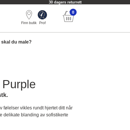
30 dagers returrett
0
Finn butik
Prof
 skal du male?
 Purple
stk.
følelser vikles rundt hjertet ditt når
 delikate blanding av sofistikerte