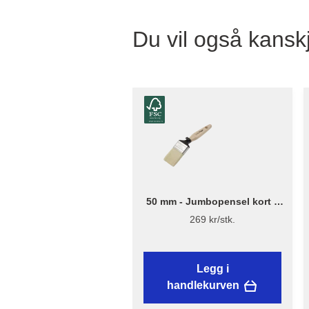
Du vil også kanskj
50 mm - Jumbopensel kort –
Flügger Excellence
269 kr/stk.
Legg i
handlekurven