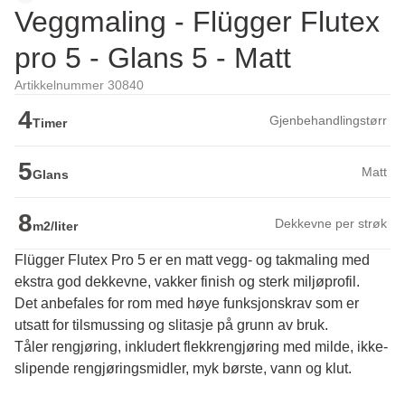
Veggmaling - Flügger Flutex
pro 5 - Glans 5 - Matt
Artikkelnummer 30840
4
Gjenbehandlingstørr
Timer
5
Matt
Glans
8
Dekkevne per strøk
m2/liter
Flügger Flutex Pro 5 er en matt vegg- og takmaling med
ekstra god dekkevne, vakker finish og sterk miljøprofil.
Det anbefales for rom med høye funksjonskrav som er 
utsatt for tilsmussing og slitasje på grunn av bruk. 

Tåler rengjøring, inkludert flekkrengjøring med milde, ikke-
slipende rengjøringsmidler, myk børste, vann og klut.
