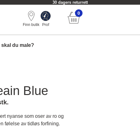
30 dagers returrett
0
Finn butik
Prof
 skal du male?
eain Blue
stk.
kert nyanse som oser av ro og
n følelse av tidløs forfining.