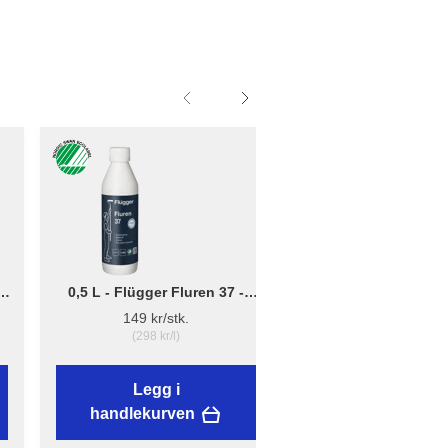
0,5 L - Flügger Fluren 37 -
Liten - B: 10cm x D:
Grunnrengjøring
12cm - Børsteholder
149 kr/stk.
38,89 kr/stk.
(298 kr/l)
Legg i
Legg i
handlekurven
handlekurven