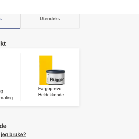
s
Utendørs
kt
Fargeprøve -
ng
Heldekkende
maling
de
 jeg bruke?