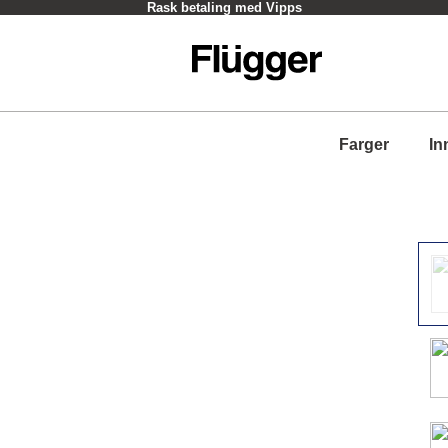
Rask betaling med Vipps
Farger
In