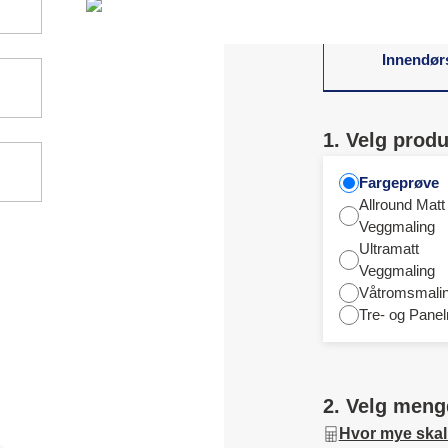
Innendør
1. Velg produ
Fargeprøve
Allround Matt
Veggmaling
Ultramatt
Veggmaling
Våtromsmali
Tre- og Panel
2. Velg meng
Hvor mye skal