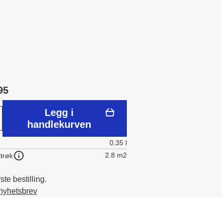
95
Legg i
handlekurven
0.35 l
2.8 m2
trøk
te bestilling.
 nyhetsbrev