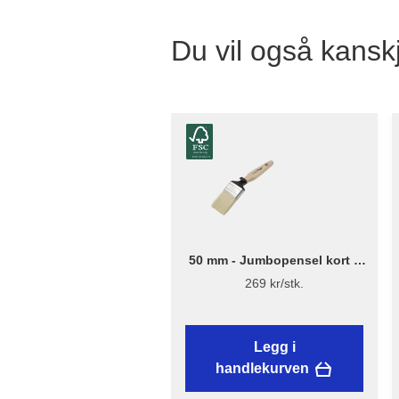
Du vil også kanskj
50 mm - Jumbopensel kort –
Flügger Excellence
269 kr/stk.
Legg i
handlekurven