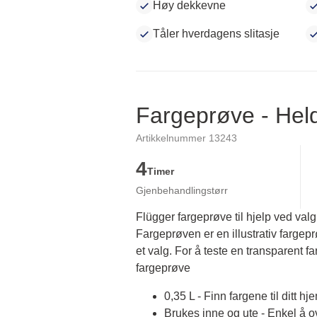
Høy dekkevne
Tåler hverdagens slitasje
Fargeprøve - He
Artikkelnummer 13243
4
Timer
Gjenbehandlingstørr
Flügger fargeprøve til hjelp ved valg
Fargeprøven er en illustrativ fargep
et valg. For å teste en transparent fa
fargeprøve
0,35 L - Finn fargene til ditt hj
Brukes inne og ute - Enkel å 