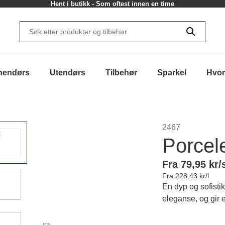
Hent i butikk - Som oftest innen en time
nendørs
Utendørs
Tilbehør
Sparkel
Hvor
2467
Porcel
Fra 79,95 kr/
Fra 228,43 kr/l
En dyp og sofisti
eleganse, og gir e