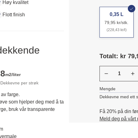
Høy kvalitet
0,35 L
Flott finish
79,95 kr/stk.
(228,43 kr/l)
ldekkende
Totalt: kr 79,
8
m2/liter
Dekkevne per strøk
Mengde
 av farge.
Dekkevne med ett s
røve som hjelper deg med å ta 
rge, bruk vår transparente 
Få 20% på din førs
Meld deg på vårt
em
overmale