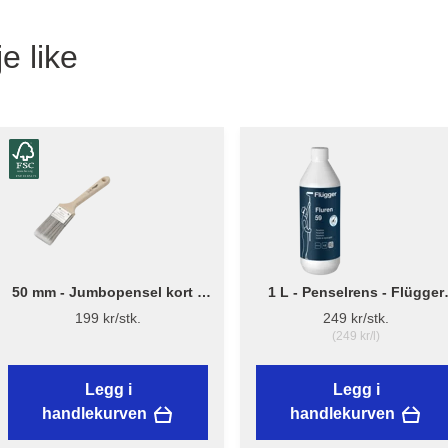
e like
50 mm - Jumbopensel kort –
1 L - Penselrens - Flügger
Flügger Pro Series
Fluren 59
199 kr/stk.
249 kr/stk.
(249 kr/l)
Legg i
Legg i
handlekurven
handlekurven