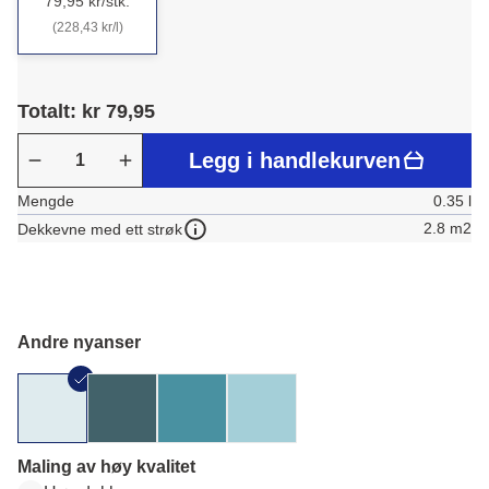
79,95 kr/stk.
(228,43 kr/l)
Totalt: kr 79,95
Legg i handlekurven
Mengde
0.35 l
2.8 m2
Dekkevne med ett strøk
Andre nyanser
Maling av høy kvalitet