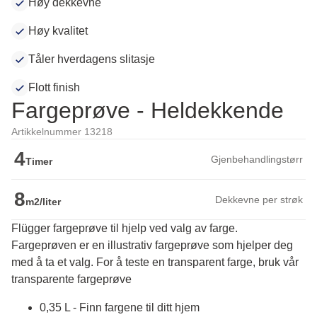
Høy dekkevne
Høy kvalitet
Tåler hverdagens slitasje
Flott finish
Fargeprøve - Heldekkende
Artikkelnummer 13218
4
Gjenbehandlingstørr
Timer
8
Dekkevne per strøk
m2/liter
Flügger fargeprøve til hjelp ved valg av farge.
Fargeprøven er en illustrativ fargeprøve som hjelper deg 
med å ta et valg. For å teste en transparent farge, bruk vår 
transparente fargeprøve
0,35 L - Finn fargene til ditt hjem