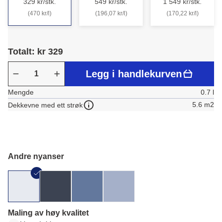
329 kr/stk.
549 kr/stk.
1 549 kr/stk.
(470 kr/l)
(196,07 kr/l)
(170,22 kr/l)
Totalt: kr 329
Legg i handlekurven
Mengde
0.7 l
5.6 m2
Dekkevne med ett strøk
Andre nyanser
Maling av høy kvalitet