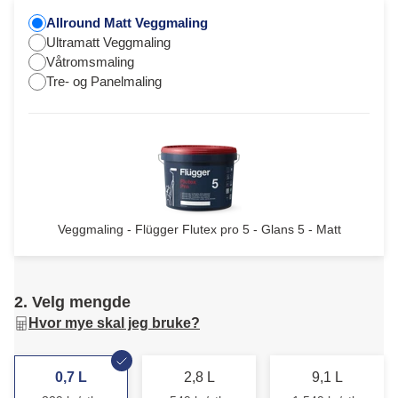
Allround Matt Veggmaling
Ultramatt Veggmaling
Våtromsmaling
Tre- og Panelmaling
Veggmaling - Flügger Flutex pro 5 - Glans 5 - Matt
2. Velg mengde
Hvor mye skal jeg bruke?
0,7 L
2,8 L
9,1 L