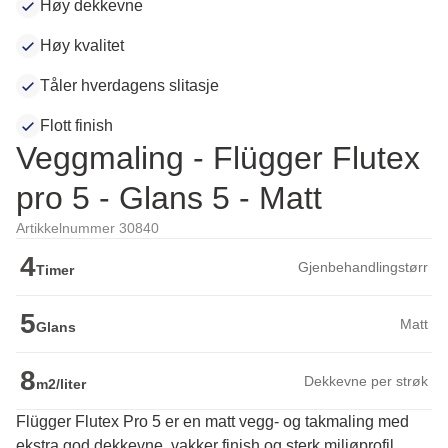
Høy dekkevne
Høy kvalitet
Tåler hverdagens slitasje
Flott finish
Veggmaling - Flügger Flutex
pro 5 - Glans 5 - Matt
Artikkelnummer 30840
4
Gjenbehandlingstørr
Timer
5
Matt
Glans
8
Dekkevne per strøk
m2/liter
Flügger Flutex Pro 5 er en matt vegg- og takmaling med
ekstra god dekkevne, vakker finish og sterk miljøprofil.