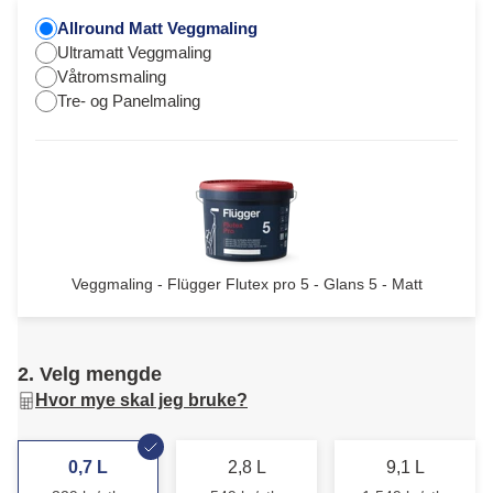
Allround Matt Veggmaling
Ultramatt Veggmaling
Våtromsmaling
Tre- og Panelmaling
Veggmaling - Flügger Flutex pro 5 - Glans 5 - Matt
2. Velg mengde
Hvor mye skal jeg bruke?
0,7 L
2,8 L
9,1 L