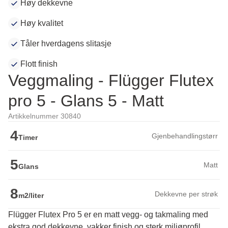
Høy dekkevne
Høy kvalitet
Tåler hverdagens slitasje
Flott finish
Veggmaling - Flügger Flutex
pro 5 - Glans 5 - Matt
Artikkelnummer 30840
4
Gjenbehandlingstørr
Timer
5
Matt
Glans
8
Dekkevne per strøk
m2/liter
Flügger Flutex Pro 5 er en matt vegg- og takmaling med
ekstra god dekkevne, vakker finish og sterk miljøprofil.