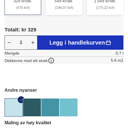
329 kr/stk.
549 kr/stk.
1 549 kr/stk.
(470 kr/l)
(196,07 kr/l)
(170,22 kr/l)
Totalt: kr 329
Legg i handlekurven
Mengde
0.7 l
5.6 m2
Dekkevne med ett strøk
Andre nyanser
Maling av høy kvalitet