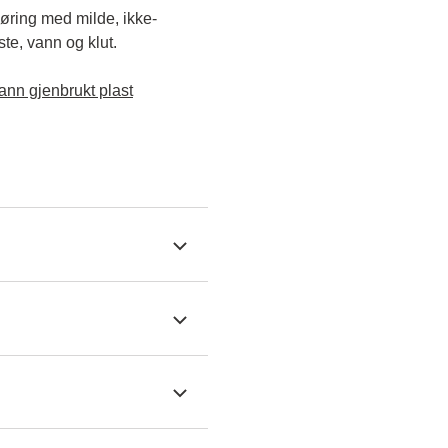
jøring med milde, ikke-
e, vann og klut.

ann gjenbrukt plast