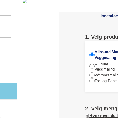
Innendør
1. Velg produ
Allround Mat
Veggmaling
Ultramatt
Veggmaling
Våtromsmali
Tre- og Panel
2. Velg meng
Hvor mye skal