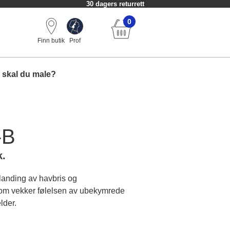
30 dagers returrett
0
Finn butik
Prof
 skal du male?
-B
k.
anding av havbris og
m vekker følelsen av ubekymrede
lder.