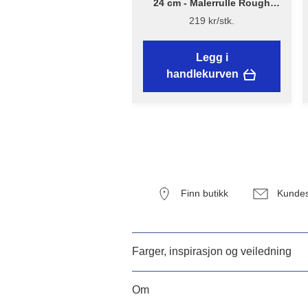
24 cm - Malerrulle Rough
Quick – Flügger Excellence
219 kr/stk.
Legg i
handlekurven
Finn butikk
Kundes
Farger, inspirasjon og veiledning
Om