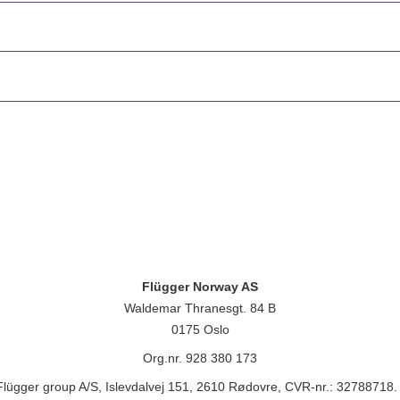
Flügger Norway AS
Waldemar Thranesgt. 84 B
0175 Oslo
Org.nr. 928 380 173
lügger group A/S, Islevdalvej 151, 2610 Rødovre, CVR-nr.: 32788718. 