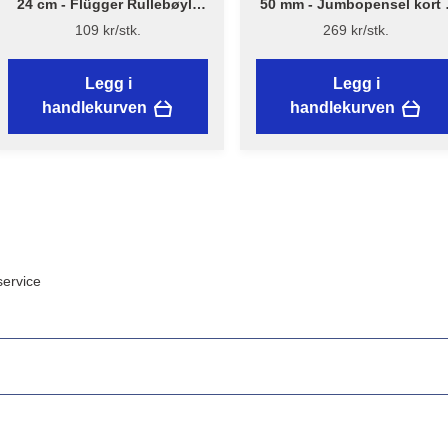
24 cm - Flügger Rullebøyle
50 mm - Jumbopensel kort 
kort - NYTT DESIGN
Flügger Excellence
109 kr/stk.
269 kr/stk.
Legg i
Legg i
handlekurven
handlekurven
ervice