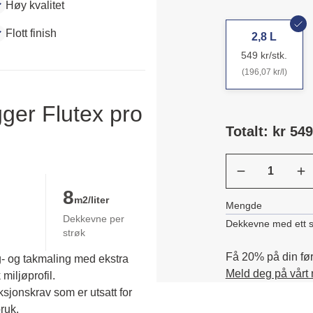
Høy kvalitet
Flott finish
2,8 L
549 kr/stk.
(196,07 kr/l)
ger Flutex pro
Totalt: kr 549
8
m2/liter
Mengde
Dekkevne per
Dekkevne med ett s
strøk
Få 20% på din førs
g- og takmaling med ekstra
Meld deg på vårt
miljøprofil.
jonskrav som er utsatt for 
uk. 
