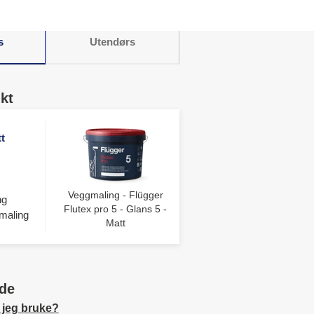
s
Utendørs
kt
t
Veggmaling - Flügger
ng
Flutex pro 5 - Glans 5 -
maling
Matt
de
 jeg bruke?