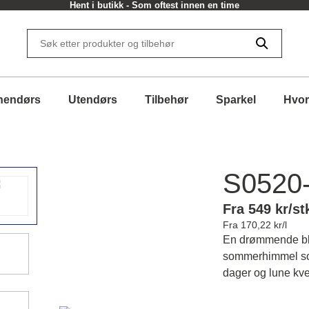
Hent i butikk - Som oftest innen en time
nendørs
Utendørs
Tilbehør
Sparkel
Hvor
S0520
Fra 549 kr/st
Fra 170,22 kr/l
En drømmende bl
sommerhimmel so
dager og lune kve