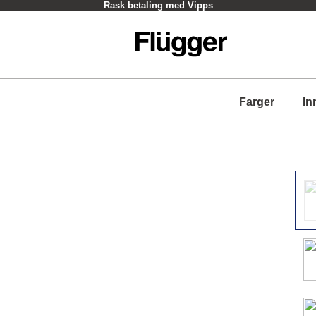
Rask betaling med Vipps
Farger
In