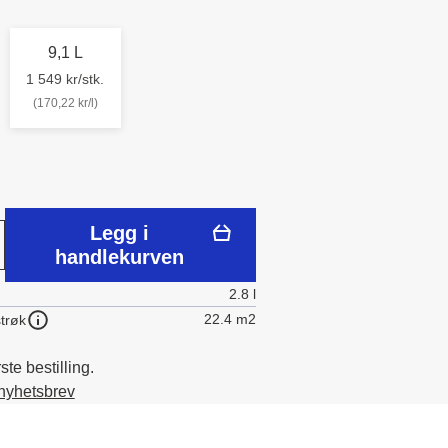
9,1 L
1 549 kr/stk.
(170,22 kr/l)
Legg i
handlekurven
2.8 l
22.4 m2
trøk
te bestilling.
 nyhetsbrev