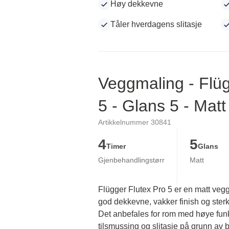
Høy dekkevne
Tåler hverdagens slitasje
Veggmaling - Flüg
5 - Glans 5 - Matt
Artikkelnummer 30841
4
5
Timer
Glans
Gjenbehandlingstørr
Matt
Flügger Flutex Pro 5 er en matt veg
god dekkevne, vakker finish og sterk 
Det anbefales for rom med høye funks
tilsmussing og slitasje på grunn av br