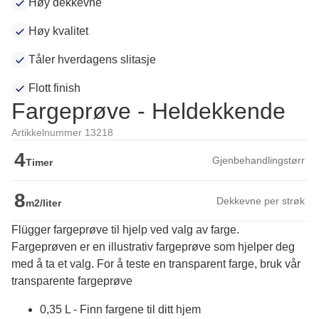
Høy dekkevne
Høy kvalitet
Tåler hverdagens slitasje
Flott finish
Fargeprøve - Heldekkende
Artikkelnummer 13218
4
Gjenbehandlingstørr
Timer
8
Dekkevne per strøk
m2/liter
Flügger fargeprøve til hjelp ved valg av farge.
Fargeprøven er en illustrativ fargeprøve som hjelper deg 
med å ta et valg. For å teste en transparent farge, bruk vår 
transparente fargeprøve
0,35 L - Finn fargene til ditt hjem