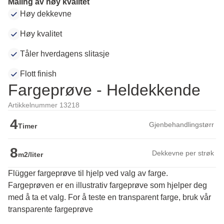
Maling av høy kvalitet
Høy dekkevne
Høy kvalitet
Tåler hverdagens slitasje
Flott finish
Fargeprøve - Heldekkende
Artikkelnummer 13218
4
Gjenbehandlingstørr
Timer
8
Dekkevne per strøk
m2/liter
Flügger fargeprøve til hjelp ved valg av farge.
Fargeprøven er en illustrativ fargeprøve som hjelper deg 
med å ta et valg. For å teste en transparent farge, bruk vår 
transparente fargeprøve