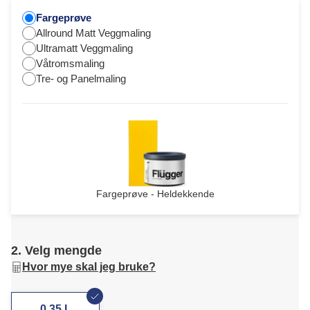
Fargeprøve
Allround Matt Veggmaling
Ultramatt Veggmaling
Våtromsmaling
Tre- og Panelmaling
Fargeprøve - Heldekkende
2. Velg mengde
Hvor mye skal jeg bruke?
0,35 L