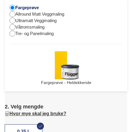
Fargeprøve
Allround Matt Veggmaling
Ultramatt Veggmaling
Våtromsmaling
Tre- og Panelmaling
Fargeprøve - Heldekkende
2. Velg mengde
Hvor mye skal jeg bruke?
0,35 L