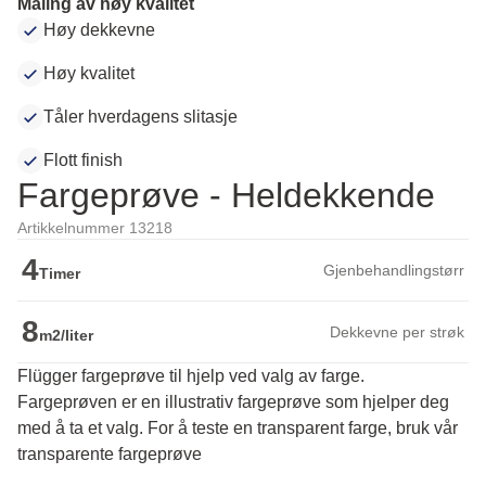
Maling av høy kvalitet
Høy dekkevne
Høy kvalitet
Tåler hverdagens slitasje
Flott finish
Fargeprøve - Heldekkende
Artikkelnummer 13218
4
Gjenbehandlingstørr
Timer
8
Dekkevne per strøk
m2/liter
Flügger fargeprøve til hjelp ved valg av farge.
Fargeprøven er en illustrativ fargeprøve som hjelper deg 
med å ta et valg. For å teste en transparent farge, bruk vår 
transparente fargeprøve