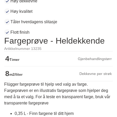
Høy dekkevne
Høy kvalitet
Tåler hverdagens slitasje
Flott finish
Fargeprøve - Heldekkende
Artikkelnummer 13235
4
Gjenbehandlingstørr
Timer
8
Dekkevne per strøk
m2/liter
Flügger fargeprøve til hjelp ved valg av farge.
Fargeprøven er en illustrativ fargeprøve som hjelper deg 
med å ta et valg. For å teste en transparent farge, bruk vår 
transparente fargeprøve
0,35 L - Finn fargene til ditt hjem