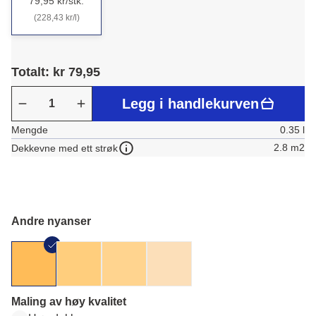
79,95 kr/stk.
(228,43 kr/l)
Totalt: kr 79,95
Legg i handlekurven
Mengde
0.35 l
2.8 m2
Dekkevne med ett strøk
Andre nyanser
Maling av høy kvalitet