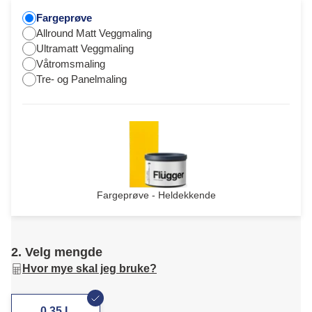
Fargeprøve
Allround Matt Veggmaling
Ultramatt Veggmaling
Våtromsmaling
Tre- og Panelmaling
Fargeprøve - Heldekkende
2. Velg mengde
Hvor mye skal jeg bruke?
0,35 L