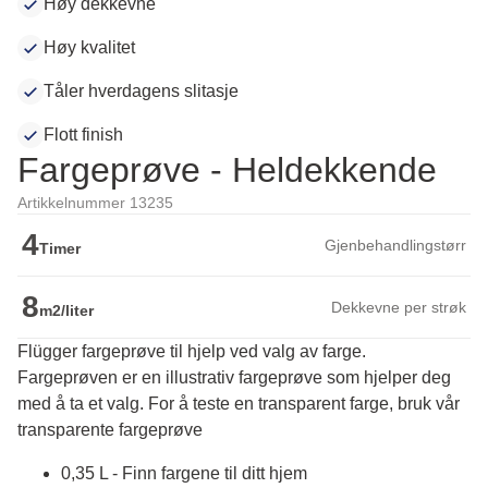
Høy dekkevne
Høy kvalitet
Tåler hverdagens slitasje
Flott finish
Fargeprøve - Heldekkende
Artikkelnummer 13235
4
Gjenbehandlingstørr
Timer
8
Dekkevne per strøk
m2/liter
Flügger fargeprøve til hjelp ved valg av farge.
Fargeprøven er en illustrativ fargeprøve som hjelper deg 
med å ta et valg. For å teste en transparent farge, bruk vår 
transparente fargeprøve
0,35 L - Finn fargene til ditt hjem