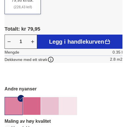
79,95 kr/stk.
(228,43 kr/l)
Totalt: kr 79,95
Legg i handlekurven
Mengde
0.35 l
2.8 m2
Dekkevne med ett strøk
Andre nyanser
Maling av høy kvalitet