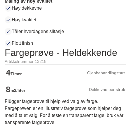
Maling av høy kvalitet
Høy dekkevne
Høy kvalitet
Tåler hverdagens slitasje
Flott finish
Fargeprøve - Heldekkende
Artikkelnummer 13218
4
Gjenbehandlingstørr
Timer
8
Dekkevne per strøk
m2/liter
Flügger fargeprøve til hjelp ved valg av farge.
Fargeprøven er en illustrativ fargeprøve som hjelper deg 
med å ta et valg. For å teste en transparent farge, bruk vår 
transparente fargeprøve