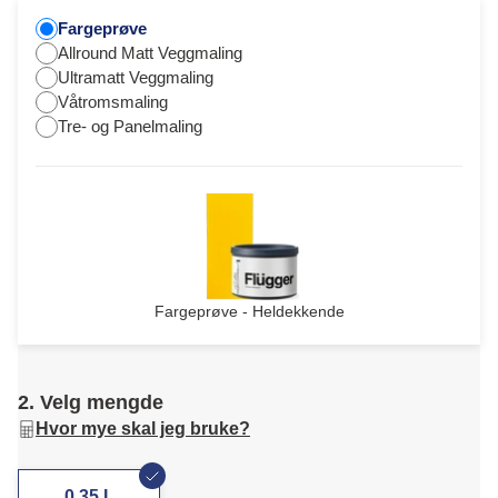
Fargeprøve
Allround Matt Veggmaling
Ultramatt Veggmaling
Våtromsmaling
Tre- og Panelmaling
Fargeprøve - Heldekkende
2. Velg mengde
Hvor mye skal jeg bruke?
0,35 L