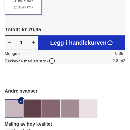
79,95 kr/stk.
(228,43 kr/l)
Totalt: kr 79,95
Legg i handlekurven
Mengde
0.35 l
2.8 m2
Dekkevne med ett strøk
Andre nyanser
Maling av høy kvalitet