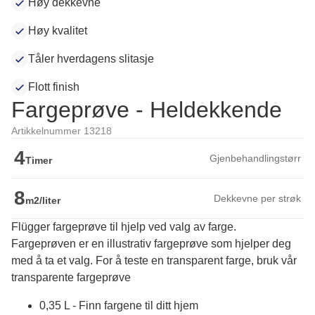
Høy dekkevne
Høy kvalitet
Tåler hverdagens slitasje
Flott finish
Fargeprøve - Heldekkende
Artikkelnummer 13218
4
Gjenbehandlingstørr
Timer
8
Dekkevne per strøk
m2/liter
Flügger fargeprøve til hjelp ved valg av farge.
Fargeprøven er en illustrativ fargeprøve som hjelper deg 
med å ta et valg. For å teste en transparent farge, bruk vår 
transparente fargeprøve
0,35 L - Finn fargene til ditt hjem