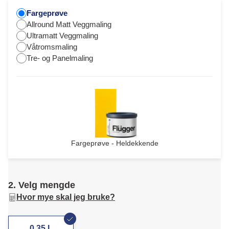
Fargeprøve
Allround Matt Veggmaling
Ultramatt Veggmaling
Våtromsmaling
Tre- og Panelmaling
Fargeprøve - Heldekkende
2. Velg mengde
Hvor mye skal jeg bruke?
0,35 L