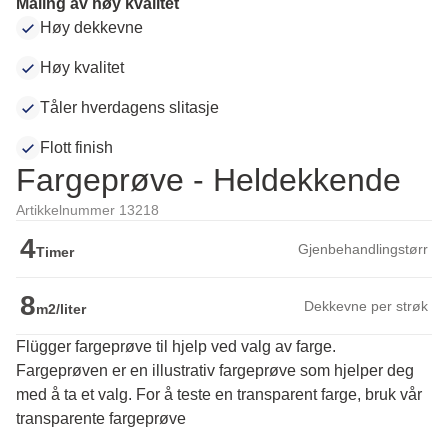
Maling av høy kvalitet
Høy dekkevne
Høy kvalitet
Tåler hverdagens slitasje
Flott finish
Fargeprøve - Heldekkende
Artikkelnummer 13218
4
Gjenbehandlingstørr
Timer
8
Dekkevne per strøk
m2/liter
Flügger fargeprøve til hjelp ved valg av farge.
Fargeprøven er en illustrativ fargeprøve som hjelper deg 
med å ta et valg. For å teste en transparent farge, bruk vår 
transparente fargeprøve