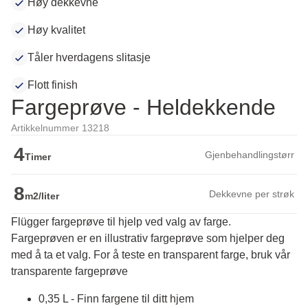
Høy dekkevne
Høy kvalitet
Tåler hverdagens slitasje
Flott finish
Fargeprøve - Heldekkende
Artikkelnummer 13218
4
Gjenbehandlingstørr
Timer
8
Dekkevne per strøk
m2/liter
Flügger fargeprøve til hjelp ved valg av farge.
Fargeprøven er en illustrativ fargeprøve som hjelper deg 
med å ta et valg. For å teste en transparent farge, bruk vår 
transparente fargeprøve
0,35 L - Finn fargene til ditt hjem