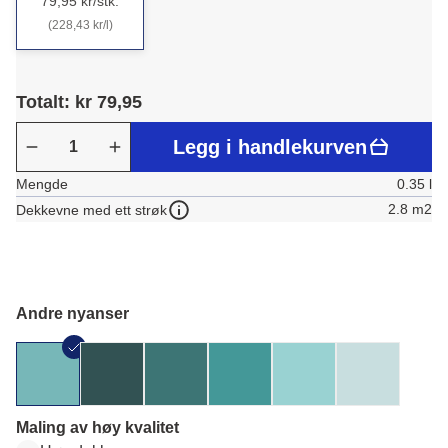
79,95 kr/stk.
(228,43 kr/l)
Totalt: kr 79,95
Legg i handlekurven
Mengde
0.35 l
2.8 m2
Dekkevne med ett strøk
Andre nyanser
Maling av høy kvalitet