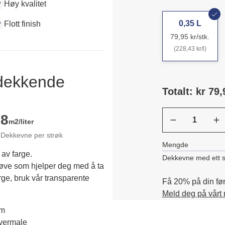
Høy kvalitet
0,35 L
Flott finish
79,95 kr/stk.
(228,43 kr/l)
ldekkende
Totalt: kr 79,
8
m2/liter
Dekkevne per strøk
Mengde
 av farge.
Dekkevne med ett s
røve som hjelper deg med å ta 
rge, bruk vår transparente 
Få 20% på din førs
Meld deg på vårt
em
overmale