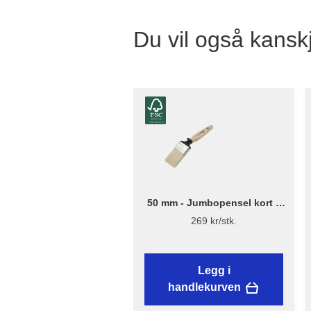
Du vil også kanskj
50 mm - Jumbopensel kort –
Flügger Excellence
269 kr/stk.
Legg i
handlekurven