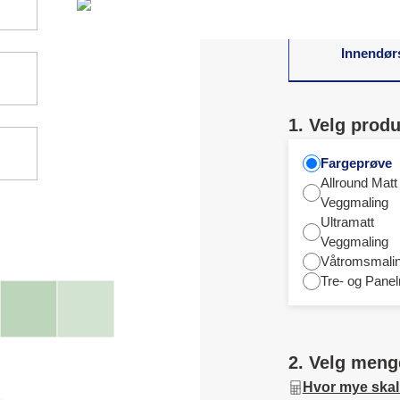
Innendør
1. Velg produ
Fargeprøve
Allround Matt
Veggmaling
Ultramatt
Veggmaling
Våtromsmali
Tre- og Panel
2. Velg meng
Hvor mye skal