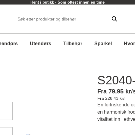
Hent i butikk - Som oftest innen en time
nendørs
Utendørs
Tilbehør
Sparkel
Hvor
S2040
Fra 79,95 kr/
Fra 228,43 kr/l
En forfriskende o
en harmonisk frodi
vitalitet inn i ethv