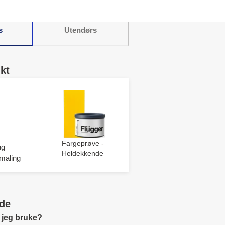
s
Utendørs
kt
Fargeprøve -
ng
Heldekkende
maling
de
 jeg bruke?