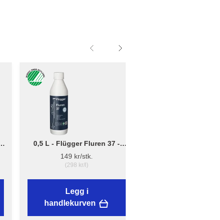
0,5 L - Flügger Fluren 37 -
Liten - B: 10cm x D:
Grunnrengjøring
12cm - Børsteholder
149 kr/stk.
38,89 kr/stk.
(298 kr/l)
Legg i
Legg i
handlekurven
handlekurven