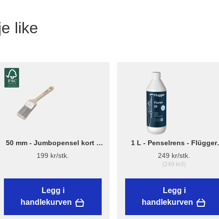
e like
50 mm - Jumbopensel kort –
1 L - Penselrens - Flügger
Flügger Pro Series
Fluren 59
199 kr/stk.
249 kr/stk.
(249 kr/l)
Legg i
Legg i
handlekurven
handlekurven