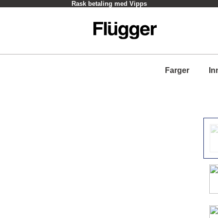
Rask betaling med Vipps
Farger
In