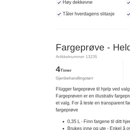
Høy dekkevne
Tåler hverdagens slitasje
Fargeprøve - He
Artikkelnummer 13235
4
Timer
Gjenbehandlingstørr
Flügger fargeprøve til hjelp ved valg
Fargeprøven er en illustrativ fargep
et valg. For å teste en transparent fa
fargeprøve
0,35 L - Finn fargene til ditt hj
Brukes inne og ute - Enkel å 