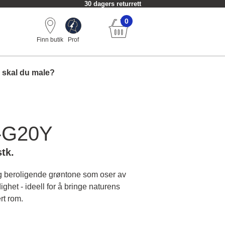
30 dagers returrett
0
Finn butik
Prof
 skal du male?
-G20Y
stk.
g beroligende grøntone som oser av
ghet - ideell for å bringe naturens
ert rom.