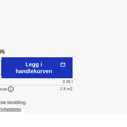
95
Legg i
handlekurven
0.35 l
2.8 m2
trøk
te bestilling.
 nyhetsbrev