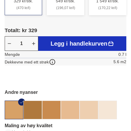
329 kr/stk.
549 kr/stk.
1 549 kr/stk.
(470 kr/l)
(196,07 kr/l)
(170,22 kr/l)
Totalt: kr 329
Legg i handlekurven
Mengde
0.7 l
5.6 m2
Dekkevne med ett strøk
Andre nyanser
Maling av høy kvalitet