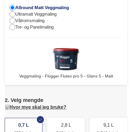
Allround Matt Veggmaling
Ultramatt Veggmaling
Våtromsmaling
Tre- og Panelmaling
Veggmaling - Flügger Flutex pro 5 - Glans 5 - Matt
2. Velg mengde
Hvor mye skal jeg bruke?
0,7 L
2,8 L
9,1 L