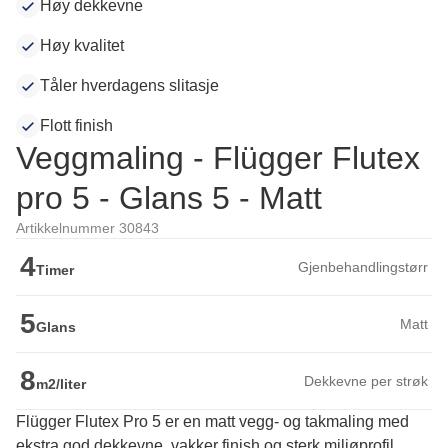
Høy dekkevne
Høy kvalitet
Tåler hverdagens slitasje
Flott finish
Veggmaling - Flügger Flutex
pro 5 - Glans 5 - Matt
Artikkelnummer 30843
4
Gjenbehandlingstørr
Timer
5
Matt
Glans
8
Dekkevne per strøk
m2/liter
Flügger Flutex Pro 5 er en matt vegg- og takmaling med
ekstra god dekkevne, vakker finish og sterk miljøprofil.