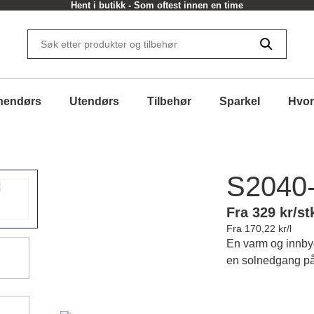
Hent i butikk - Som oftest innen en time
nendørs
Utendørs
Tilbehør
Sparkel
Hvor
S2040
Fra 329 kr/st
Fra 170,22 kr/l
En varm og innby
en solnedgang på