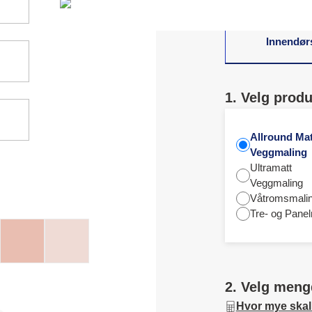
Innendør
1. Velg produ
Allround Mat
Veggmaling
Ultramatt
Veggmaling
Våtromsmali
Tre- og Panel
2. Velg meng
Hvor mye skal