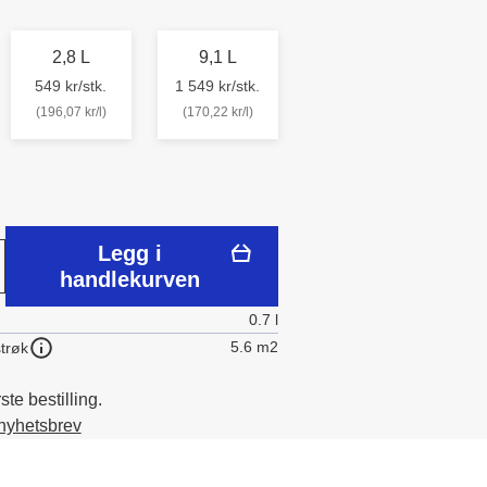
2,8 L
9,1 L
549 kr/stk.
1 549 kr/stk.
(196,07 kr/l)
(170,22 kr/l)
Legg i
handlekurven
0.7 l
5.6 m2
trøk
te bestilling.
 nyhetsbrev