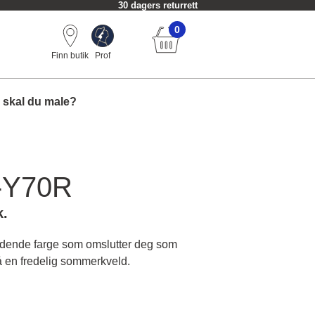
30 dagers returrett
0
Finn butik
Prof
 skal du male?
-Y70R
k.
dende farge som omslutter deg som
 en fredelig sommerkveld.