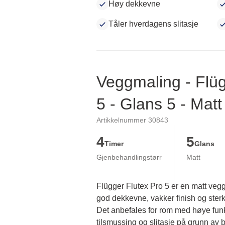
Høy dekkevne
Tåler hverdagens slitasje
Veggmaling - Flüg
5 - Glans 5 - Matt
Artikkelnummer 30843
4
5
Timer
Glans
Gjenbehandlingstørr
Matt
Flügger Flutex Pro 5 er en matt veg
god dekkevne, vakker finish og sterk 
Det anbefales for rom med høye funks
tilsmussing og slitasje på grunn av br