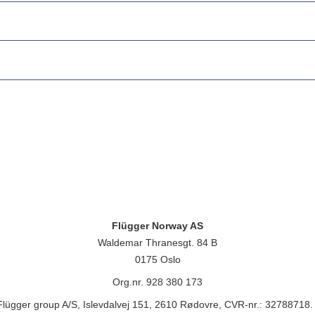
Flügger Norway AS
Waldemar Thranesgt. 84 B
0175 Oslo
Org.nr. 928 380 173
lügger group A/S, Islevdalvej 151, 2610 Rødovre, CVR-nr.: 32788718. 