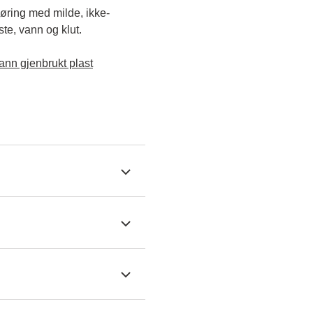
jøring med milde, ikke-
e, vann og klut.

ann gjenbrukt plast