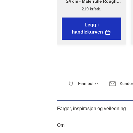
24 cm - Malerrulle Rough
Quick – Flügger Excellence
219 kr/stk.
Legg i
handlekurven
Finn butikk
Kundes
Farger, inspirasjon og veiledning
Om