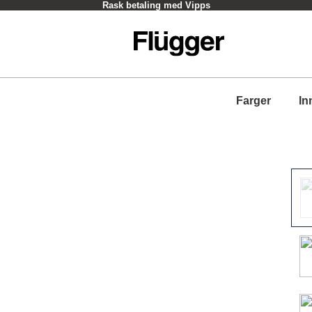
Rask betaling med Vipps
Farger
In