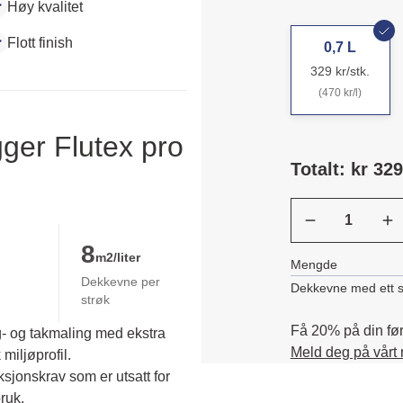
Høy kvalitet
Flott finish
0,7 L
329 kr/stk.
(470 kr/l)
ger Flutex pro
Totalt: kr 329
8
m2/liter
Mengde
Dekkevne per
Dekkevne med ett s
strøk
Få 20% på din førs
g- og takmaling med ekstra
Meld deg på vårt
miljøprofil.
jonskrav som er utsatt for 
uk. 
