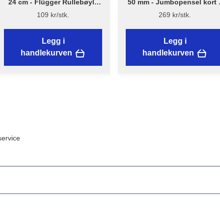
24 cm - Flügger Rullebøyle
50 mm - Jumbopensel kort 
kort - NYTT DESIGN
Flügger Excellence
109 kr/stk.
269 kr/stk.
Legg i
Legg i
handlekurven
handlekurven
ervice