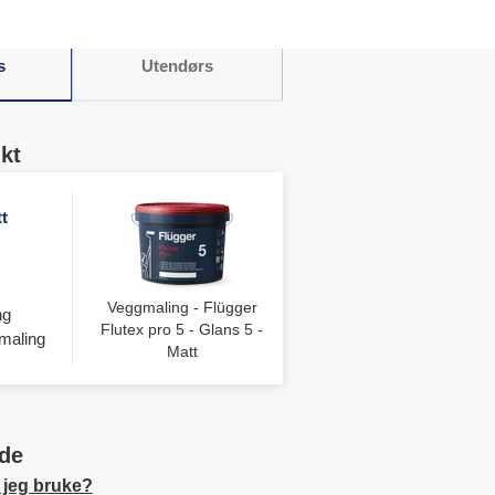
s
Utendørs
kt
t
Veggmaling - Flügger
ng
Flutex pro 5 - Glans 5 -
maling
Matt
de
 jeg bruke?