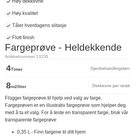
Høy dekkevne
Høy kvalitet
Tåler hverdagens slitasje
Flott finish
Fargeprøve - Heldekkende
Artikkelnummer 13235
4
Gjenbehandlingstørr
Timer
8
Dekkevne per strøk
m2/liter
Flügger fargeprøve til hjelp ved valg av farge.
Fargeprøven er en illustrativ fargeprøve som hjelper deg 
med å ta et valg. For å teste en transparent farge, bruk vår 
transparente fargeprøve
0,35 L - Finn fargene til ditt hjem