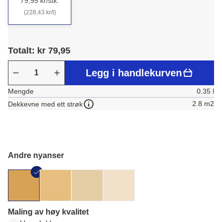
79,95 kr/stk.
(228,43 kr/l)
Totalt: kr 79,95
Legg i handlekurven
Mengde
0.35 l
2.8 m2
Dekkevne med ett strøk
Andre nyanser
Maling av høy kvalitet