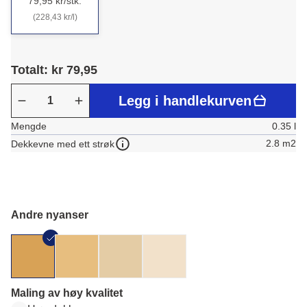
79,95 kr/stk.
(228,43 kr/l)
Totalt: kr 79,95
Legg i handlekurven
Mengde
0.35 l
2.8 m2
Dekkevne med ett strøk
Andre nyanser
Maling av høy kvalitet