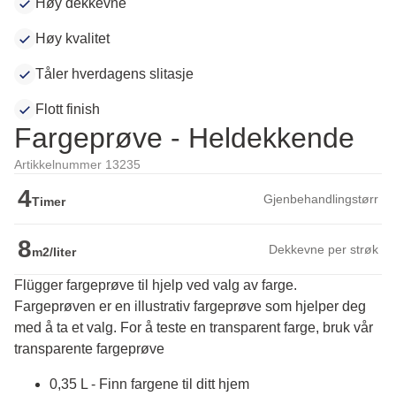
Høy dekkevne
Høy kvalitet
Tåler hverdagens slitasje
Flott finish
Fargeprøve - Heldekkende
Artikkelnummer 13235
4
Gjenbehandlingstørr
Timer
8
Dekkevne per strøk
m2/liter
Flügger fargeprøve til hjelp ved valg av farge.
Fargeprøven er en illustrativ fargeprøve som hjelper deg 
med å ta et valg. For å teste en transparent farge, bruk vår 
transparente fargeprøve
0,35 L - Finn fargene til ditt hjem