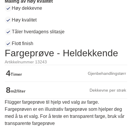
Maling av høy kvalitet
Høy dekkevne
Høy kvalitet
Tåler hverdagens slitasje
Flott finish
Fargeprøve - Heldekkende
Artikkelnummer 13243
4
Gjenbehandlingstørr
Timer
8
Dekkevne per strøk
m2/liter
Flügger fargeprøve til hjelp ved valg av farge.
Fargeprøven er en illustrativ fargeprøve som hjelper deg 
med å ta et valg. For å teste en transparent farge, bruk vår 
transparente fargeprøve