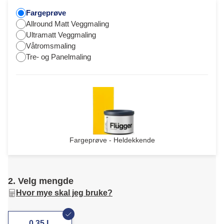
Fargeprøve
Allround Matt Veggmaling
Ultramatt Veggmaling
Våtromsmaling
Tre- og Panelmaling
Fargeprøve - Heldekkende
2. Velg mengde
Hvor mye skal jeg bruke?
0,35 L