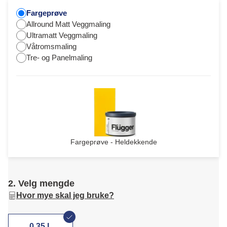
Fargeprøve
Allround Matt Veggmaling
Ultramatt Veggmaling
Våtromsmaling
Tre- og Panelmaling
Fargeprøve - Heldekkende
2. Velg mengde
Hvor mye skal jeg bruke?
0,35 L