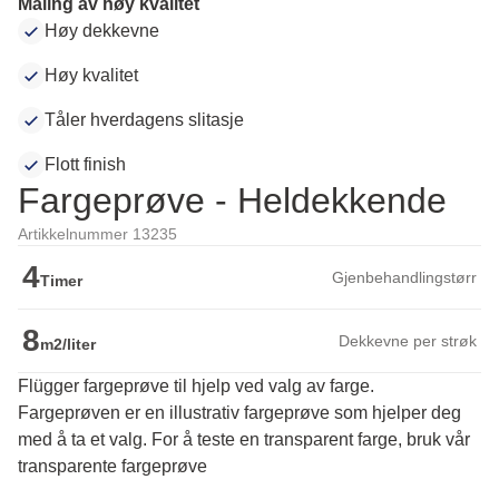
Maling av høy kvalitet
Høy dekkevne
Høy kvalitet
Tåler hverdagens slitasje
Flott finish
Fargeprøve - Heldekkende
Artikkelnummer 13235
4
Gjenbehandlingstørr
Timer
8
Dekkevne per strøk
m2/liter
Flügger fargeprøve til hjelp ved valg av farge.
Fargeprøven er en illustrativ fargeprøve som hjelper deg 
med å ta et valg. For å teste en transparent farge, bruk vår 
transparente fargeprøve